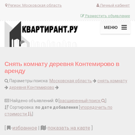
Регион:
Московская область
Личный кабинет
Разместить объявление
МЕНЮ
Снять комнату деревня Контемирово в
аренду
Параметры поиска:
Московская область
снять комнату
деревня Контемирово
Найдено объявлений:
0
[
расширенный поиск
]
Сортировка:
по дате добавления
[
упорядочить по
стоимости
]
[
-
избранное
|
-
показать на карте
]