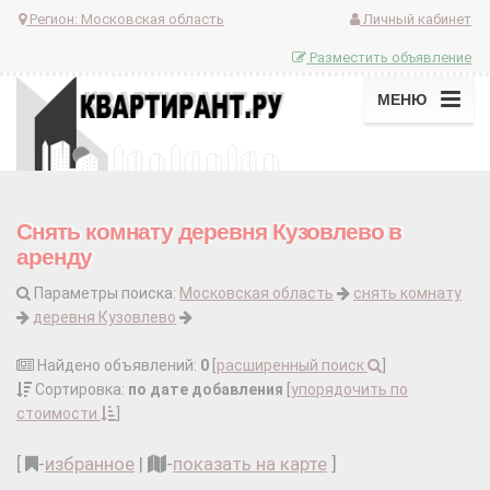
Регион:
Московская область
Личный кабинет
Разместить объявление
МЕНЮ
Снять комнату деревня Кузовлево в
аренду
Параметры поиска:
Московская область
снять комнату
деревня Кузовлево
Найдено объявлений:
0
[
расширенный поиск
]
Сортировка:
по дате добавления
[
упорядочить по
стоимости
]
[
-
избранное
|
-
показать на карте
]