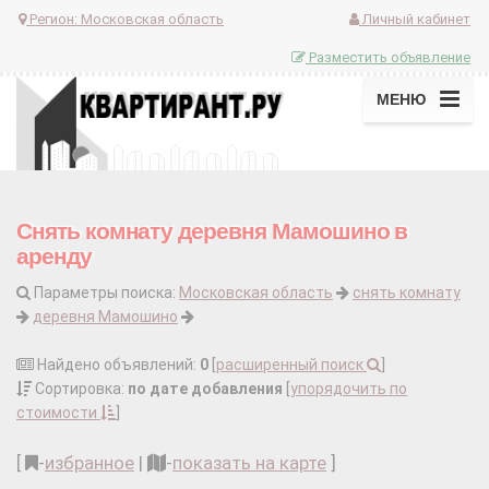
Регион:
Московская область
Личный кабинет
Разместить объявление
МЕНЮ
Снять комнату деревня Мамошино в
аренду
Параметры поиска:
Московская область
снять комнату
деревня Мамошино
Найдено объявлений:
0
[
расширенный поиск
]
Сортировка:
по дате добавления
[
упорядочить по
стоимости
]
[
-
избранное
|
-
показать на карте
]