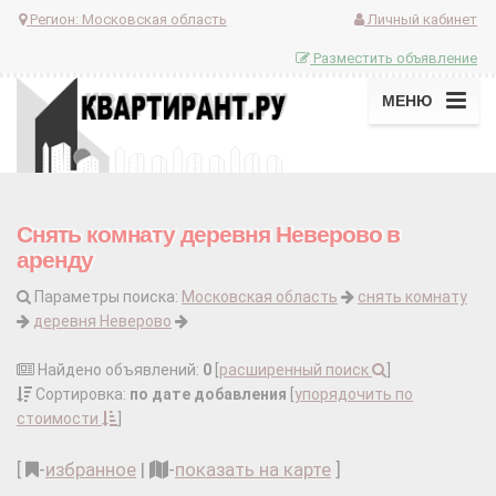
Регион:
Московская область
Личный кабинет
Разместить объявление
МЕНЮ
Снять комнату деревня Неверово в
аренду
Параметры поиска:
Московская область
снять комнату
деревня Неверово
Найдено объявлений:
0
[
расширенный поиск
]
Сортировка:
по дате добавления
[
упорядочить по
стоимости
]
[
-
избранное
|
-
показать на карте
]