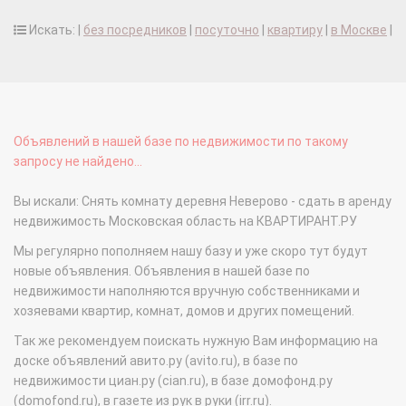
Искать: |
без посредников
|
посуточно
|
квартиру
|
в Москве
|
Объявлений в нашей базе по недвижимости по такому
запросу не найдено...
Вы искали: Снять комнату деревня Неверово - сдать в аренду
недвижимость Московская область на КВАРТИРАНТ.РУ
Мы регулярно пополняем нашу базу и уже скоро тут будут
новые объявления. Объявления в нашей базе по
недвижимости наполняются вручную собственниками и
хозяевами квартир, комнат, домов и других помещений.
Так же рекомендуем поискать нужную Вам информацию на
доске объявлений авито.ру (avito.ru), в базе по
недвижимости циан.ру (cian.ru), в базе домофонд.ру
(domofond.ru), в газете из рук в руки (irr.ru).