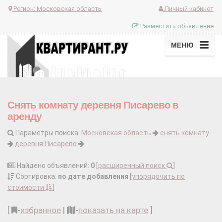
Регион:
Московская область
Личный кабинет
Разместить объявление
МЕНЮ
Снять комнату деревня Писарево в
аренду
Параметры поиска:
Московская область
снять комнату
деревня Писарево
Найдено объявлений:
0
[
расширенный поиск
]
Сортировка:
по дате добавления
[
упорядочить по
стоимости
]
[
-
избранное
|
-
показать на карте
]