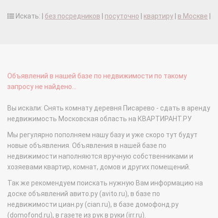
Искать: |
без посредников
|
посуточно
|
квартиру
|
в Москве
|
Объявлений в нашей базе по недвижимости по такому
запросу не найдено...
Вы искали: Снять комнату деревня Писарево - сдать в аренду
недвижимость Московская область на КВАРТИРАНТ.РУ
Мы регулярно пополняем нашу базу и уже скоро тут будут
новые объявления. Объявления в нашей базе по
недвижимости наполняются вручную собственниками и
хозяевами квартир, комнат, домов и других помещений.
Так же рекомендуем поискать нужную Вам информацию на
доске объявлений авито.ру (avito.ru), в базе по
недвижимости циан.ру (cian.ru), в базе домофонд.ру
(domofond.ru), в газете из рук в руки (irr.ru).