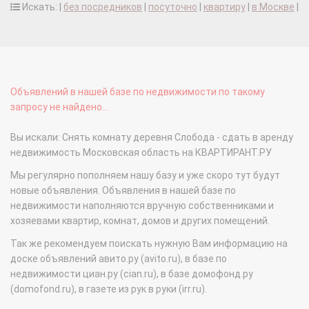
Искать: |
без посредников
|
посуточно
|
квартиру
|
в Москве
|
Объявлений в нашей базе по недвижимости по такому
запросу не найдено...
Вы искали: Снять комнату деревня Слобода - сдать в аренду
недвижимость Московская область на КВАРТИРАНТ.РУ
Мы регулярно пополняем нашу базу и уже скоро тут будут
новые объявления. Объявления в нашей базе по
недвижимости наполняются вручную собственниками и
хозяевами квартир, комнат, домов и других помещений.
Так же рекомендуем поискать нужную Вам информацию на
доске объявлений авито.ру (avito.ru), в базе по
недвижимости циан.ру (cian.ru), в базе домофонд.ру
(domofond.ru), в газете из рук в руки (irr.ru).