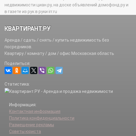
недвижимости циан.ру, на доске объявлений домофонд.ру и
в газете из рук в руки irr.ru
КВАРТИРАНТ.РУ
Аренда / сдать / снять / купить недвижимость без
посредников.
Квартиру / комнату / дом / офис Московская область
Поделиться:
Статистика:
Информация:
Контактная информация
Политика конфиденциальности
Размещение рекламы
Советы юриста