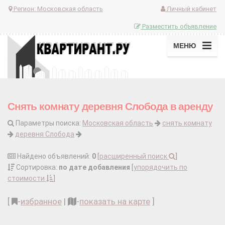
Регион:
Московская область
Личный кабинет
Разместить объявление
МЕНЮ
Снять комнату деревня Слобода в аренду
Параметры поиска:
Московская область
снять комнату
деревня Слобода
Найдено объявлений:
0
[
расширенный поиск
]
Сортировка:
по дате добавления
[
упорядочить по
стоимости
]
[
-
избранное
|
-
показать на карте
]