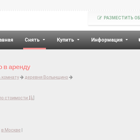
РАЗМЕСТИТЬ О
авная
Снять
Купить
Информация
 в аренду
ь комнату
деревня Волынщино
по стоимости
]
|
в Москве
|