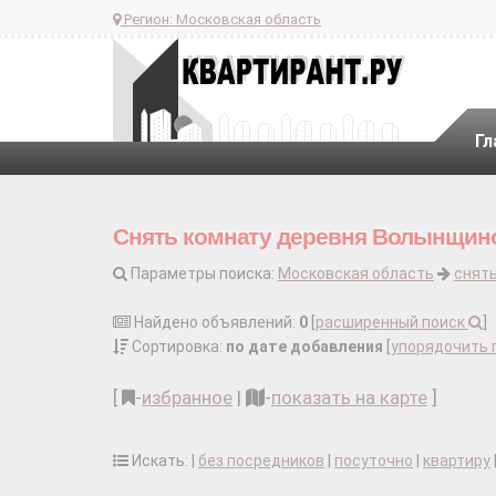
Регион:
Московская область
Гл
Снять комнату деревня Волынщино
Параметры поиска:
Московская область
снят
Найдено объявлений:
0
[
расширенный поиск
]
Сортировка:
по дате добавления
[
упорядочить 
[
-
избранное
|
-
показать на карте
]
Искать: |
без посредников
|
посуточно
|
квартиру