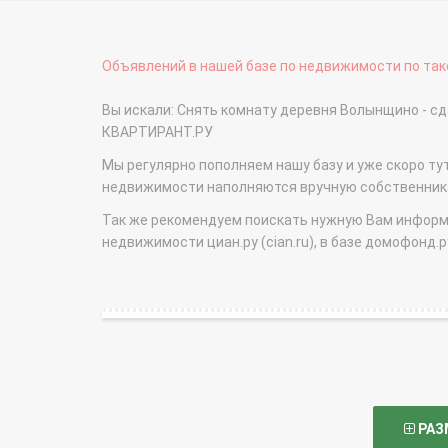
Объявлений в нашей базе по недвижимости по тако
Вы искали: Снять комнату деревня Волынщино - с
КВАРТИРАНТ.РУ
Мы регулярно пополняем нашу базу и уже скоро ту
недвижимости наполняются вручную собственникам
Так же рекомендуем поискать нужную Вам информаци
недвижимости циан.ру (cian.ru), в базе домофонд.ру (
РАЗ