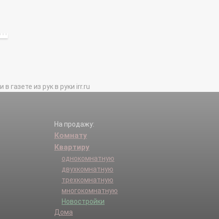
газете из рук в руки irr.ru
На продажу:
Комнату
Квартиру
однокомнатную
двухкомнатную
трехкомнатную
многокомнатную
Новостройки
Дома