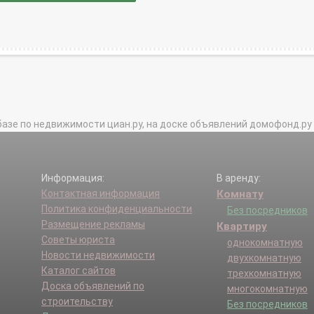
базе по недвижимости циан.ру, на доске объявлений домофонд.ру и в 
Информация:
В аренду:
Контактная информация
Комнату
Политика конфиденциальности
Без посредников
Размещение рекламы
Квартиру
Советы юриста
однокомнатную
Новости недвижимости
двухкомнатную
Каталог сайтов
трехкомнатную
Доска объявлений по
многокомнатную
строительству
Без посредников