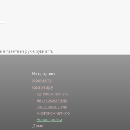
газете из рук в руки irr.ru
На продажу:
Комнату
Квартиру
однокомнатную
двухкомнатную
трехкомнатную
многокомнатную
Новостройки
Дома