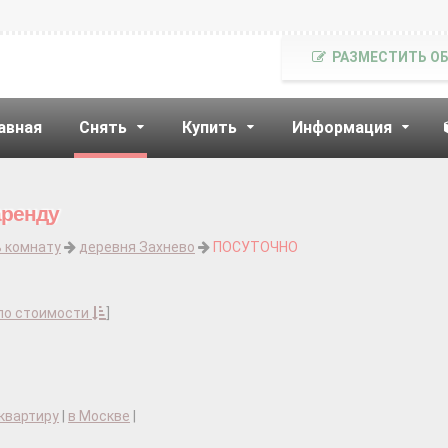
РАЗМЕСТИТЬ О
авная
Снять
Купить
Информация
аренду
ь комнату
деревня Захнево
ПОСУТОЧНО
по стоимости
]
квартиру
|
в Москве
|