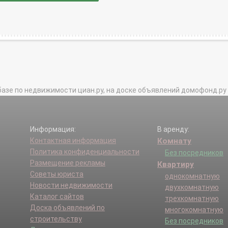
базе по недвижимости циан.ру, на доске объявлений домофонд.ру и в 
Информация:
В аренду:
Контактная информация
Комнату
Политика конфиденциальности
Без посредников
Размещение рекламы
Квартиру
Советы юриста
однокомнатную
Новости недвижимости
двухкомнатную
Каталог сайтов
трехкомнатную
Доска объявлений по
многокомнатную
строительству
Без посредников