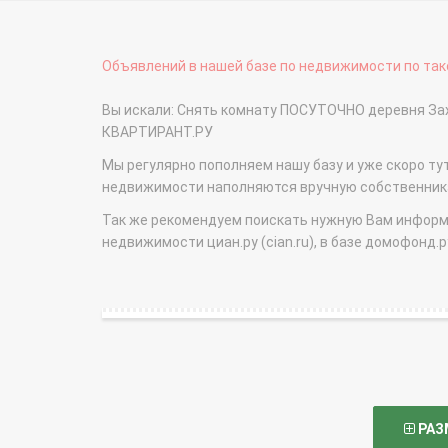
Объявлений в нашей базе по недвижимости по тако
Вы искали: Снять комнату ПОСУТОЧНО деревня Зах
КВАРТИРАНТ.РУ
Мы регулярно пополняем нашу базу и уже скоро ту
недвижимости наполняются вручную собственникам
Так же рекомендуем поискать нужную Вам информаци
недвижимости циан.ру (cian.ru), в базе домофонд.ру (
РАЗ