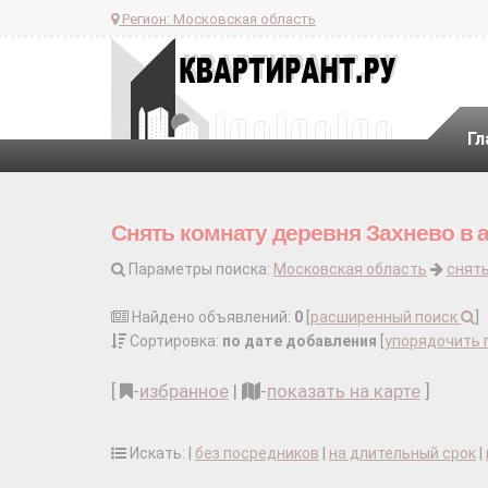
Регион:
Московская область
Гл
Снять комнату деревня Захнево в 
Параметры поиска:
Московская область
снят
Найдено объявлений:
0
[
расширенный поиск
]
Сортировка:
по дате добавления
[
упорядочить 
[
-
избранное
|
-
показать на карте
]
Искать: |
без посредников
|
на длительный срок
|