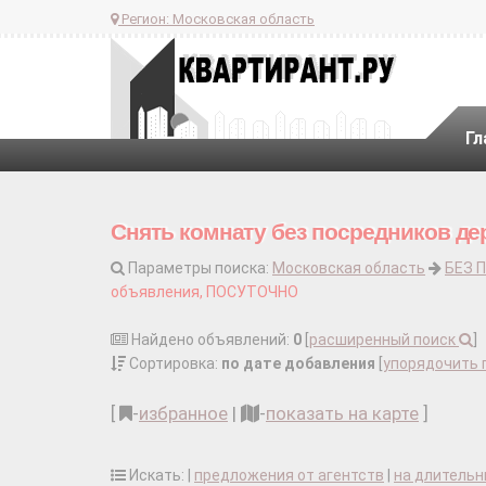
Регион:
Московская область
Гл
Снять комнату без посредников де
Параметры поиска:
Московская область
БЕЗ 
объявления, ПОСУТОЧНО
Найдено объявлений:
0
[
расширенный поиск
]
Сортировка:
по дате добавления
[
упорядочить 
[
-
избранное
|
-
показать на карте
]
Искать: |
предложения от агентств
|
на длительн