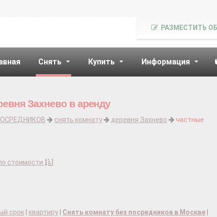
РАЗМЕСТИТЬ О
авная
Снять
Купить
Информация
ревня Захнево в аренду
ПОСРЕДНИКОВ
снять комнату
деревня Захнево
частные
по стоимости
]
ый срок
|
квартиру
|
Снять комнату без посредников в Москве
|