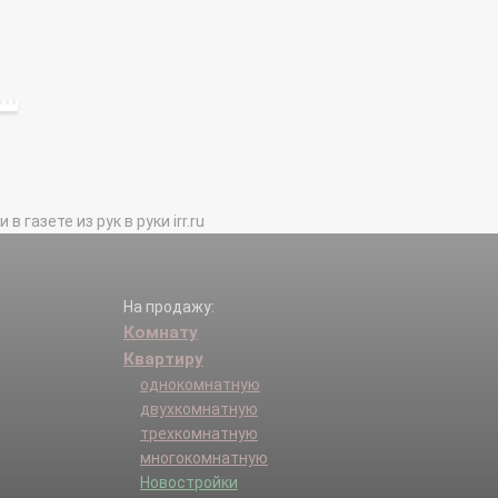
газете из рук в руки irr.ru
На продажу:
Комнату
Квартиру
однокомнатную
двухкомнатную
трехкомнатную
многокомнатную
Новостройки