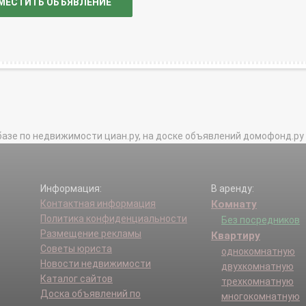
МЕСТИТЬ ОБЪЯВЛЕНИЕ
базе по недвижимости циан.ру, на доске объявлений домофонд.ру и в 
Информация:
В аренду:
Контактная информация
Комнату
Политика конфиденциальности
Без посредников
Размещение рекламы
Квартиру
Советы юриста
однокомнатную
Новости недвижимости
двухкомнатную
Каталог сайтов
трехкомнатную
Доска объявлений по
многокомнатную