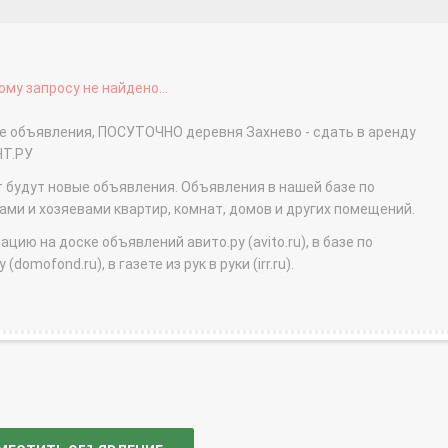
му запросу не найдено...
ые объявления, ПОСУТОЧНО деревня Захнево - сдать в аренду
НТ.РУ
т будут новые объявления. Объявления в нашей базе по
и и хозяевами квартир, комнат, домов и других помещений.
ю на доске объявлений авито.ру (avito.ru), в базе по
domofond.ru), в газете из рук в руки (irr.ru).