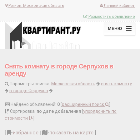
Регион:
Московская область
Личный кабинет
Разместить объявление
МЕНЮ
Снять комнату в городе Серпухов в
аренду
Параметры поиска:
Московская область
снять комнату
в городе Серпухов
Найдено объявлений:
0
[
расширенный поиск
]
Сортировка:
по дате добавления
[
упорядочить по
стоимости
]
[
-
избранное
|
-
показать на карте
]