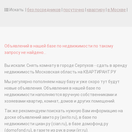
Искать: |
без посредников
|
посуточно
|
квартиру
|
в Москве
|
Объявлений в нашей базе по недвижимости по такому
запросу не найдено...
Вы искали: Снять комнату в городе Серпухов - сдать в аренду
недвижимость Московская область на КВАРТИРАНТ.РУ
Мы регулярно пополняем нашу базу и уже скоро тут будут
новые объявления. Объявления в нашей базе по
недвижимости наполняются вручную собственниками и
хозяевами квартир, комнат, домов и других помещений.
Так же рекомендуем поискать нужную Вам информацию на
доске объявлений авито.ру (avito.ru), в базе по
недвижимости циан.ру (cian.ru), в базе домофонд.ру
(domofond.ru), в газете из рук в руки (irr.ru).