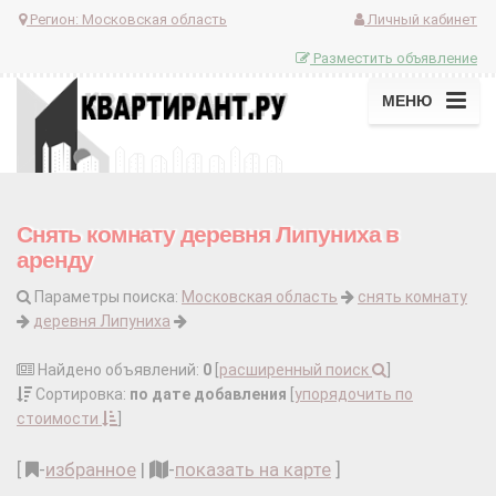
Регион:
Московская область
Личный кабинет
Разместить объявление
МЕНЮ
Снять комнату деревня Липуниха в
аренду
Параметры поиска:
Московская область
снять комнату
деревня Липуниха
Найдено объявлений:
0
[
расширенный поиск
]
Сортировка:
по дате добавления
[
упорядочить по
стоимости
]
[
-
избранное
|
-
показать на карте
]