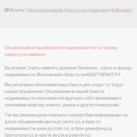
Искать: |
без посредников
|
посуточно
|
квартиру
|
в Москве
|
Объявлений в нашей базе по недвижимости по такому
запросу не найдено...
Вы искали: Снять комнату деревня Липуниха - сдать в аренду
недвижимость Московская область на КВАРТИРАНТ.РУ
Мы регулярно пополняем нашу базу и уже скоро тут будут
новые объявления. Объявления в нашей базе по
недвижимости наполняются вручную собственниками и
хозяевами квартир, комнат, домов и других помещений.
Так же рекомендуем поискать нужную Вам информацию на
доске объявлений авито.ру (avito.ru), в базе по
недвижимости циан.ру (cian.ru), в базе домофонд.ру
(domofond.ru), в газете из рук в руки (irr.ru).