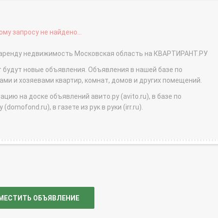
му запросу не найдено...
ь в аренду недвижимость Московская область на КВАРТИРАНТ.РУ
т будут новые объявления. Объявления в нашей базе по
и и хозяевами квартир, комнат, домов и других помещений.
ю на доске объявлений авито.ру (avito.ru), в базе по
domofond.ru), в газете из рук в руки (irr.ru).
МЕСТИТЬ ОБЪЯВЛЕНИЕ