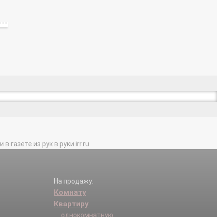
газете из рук в руки irr.ru
На продажу:
Комнату
Квартиру
однокомнатную