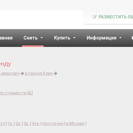
РАЗМЕСТИТЬ О
авная
Снять
Купить
Информация
енду
 квартиру
в городе Клин
по стоимости
]
ату
|
1к.
|
2к.
|
3к.
|
4+к.
|
посуточно
|
в Москве
|