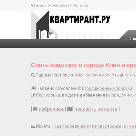
Регион:
Московская область
Гл
Снять квартиру в городе Клин в ар
Параметры поиска:
Московская область
снять
Найдено объявлений:
0
[
расширенный поиск
]
Сортировка:
по дате добавления
[
упорядочить 
[
-
избранное
|
-
показать на карте
]
Искать: |
без посредников
|
в новостройке
|
комн