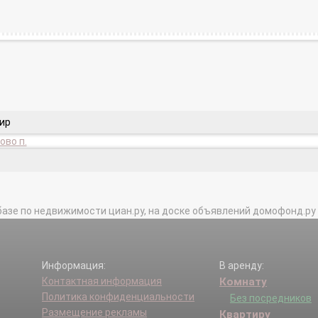
тир
во п.
базе по недвижимости циан.ру, на доске объявлений домофонд.ру и в 
Информация:
В аренду:
Контактная информация
Комнату
Политика конфиденциальности
Без посредников
Размещение рекламы
Квартиру