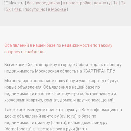
Искать: |
без посредников
|
в новостройке
|
комнату
|
1к.
|
2к.
|
3к.
|
4+к.
|
посуточно
|
в Москве
|
Объявлений в нашей базе по недвижимости по такому
запросу не найдено...
Вы искали: Снять квартиру в городе Лобня - сдать в аренду
недвижимость Московская область на КВАРТИРАНТ.РУ
Мы регулярно пополняем нашу базу и уже скоро тут будут
новые объявления. Объявления в нашей базе по
недвижимости наполняются вручную собственниками и
хозяевами квартир, комнат, домов и других помещений.
Так же рекомендуем поискать нужную Вам информацию на
доске объявлений авито.ру (avito.ru), в базе по
недвижимости циан.ру (cian.ru), в базе домофонд.ру
(domofond.ru), в газете из рук в руки (irr.ru).