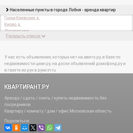
Населенные пункты в городе Лобня - аренда квартир
Горки Киевские д.
Киово д.
Луговая мкр.
Раскрыть список
Нестериха д.
У нас есть объявления, которых нет на авито.ру, в базе по
недвижимости циан.ру, на доске объявлений домофонд.ру и
в газете из рук в руки irr.ru
КВАРТИРАНТ.РУ
Аренда / сдать / снять / купить недвижимость без
посредников.
Квартиру / комнату / дом / офис Московская область
Поделиться: