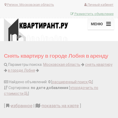
Регион:
Московская область
Личный кабинет
Разместить объявление
МЕНЮ
Снять квартиру в городе Лобня в аренду
Параметры поиска:
Московская область
снять квартиру
в городе Лобня
Найдено объявлений:
0
[
расширенный поиск
]
Сортировка:
по дате добавления
[
упорядочить по
стоимости
]
[
-
избранное
|
-
показать на карте
]