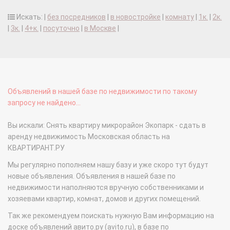
Искать: |
без посредников
|
в новостройке
|
комнату
|
1к.
|
2к.
|
3к.
|
4+к.
|
посуточно
|
в Москве
|
Объявлений в нашей базе по недвижимости по такому
запросу не найдено...
Вы искали: Снять квартиру микрорайон Экопарк - сдать в
аренду недвижимость Московская область на
КВАРТИРАНТ.РУ
Мы регулярно пополняем нашу базу и уже скоро тут будут
новые объявления. Объявления в нашей базе по
недвижимости наполняются вручную собственниками и
хозяевами квартир, комнат, домов и других помещений.
Так же рекомендуем поискать нужную Вам информацию на
доске объявлений авито.ру (avito.ru), в базе по