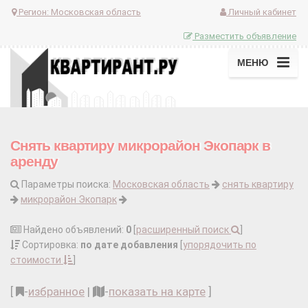
Регион:
Московская область
Личный кабинет
Разместить объявление
МЕНЮ
Снять квартиру микрорайон Экопарк в
аренду
Параметры поиска:
Московская область
снять квартиру
микрорайон Экопарк
Найдено объявлений:
0
[
расширенный поиск
]
Сортировка:
по дате добавления
[
упорядочить по
стоимости
]
[
-
избранное
|
-
показать на карте
]