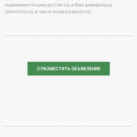
недвижимости циан.ру (cian.ru), в базе домофонд.ру
(domofond.ru), в газете из рук в руки (irr.ru).
РАЗМЕСТИТЬ ОБЪЯВЛЕНИЕ