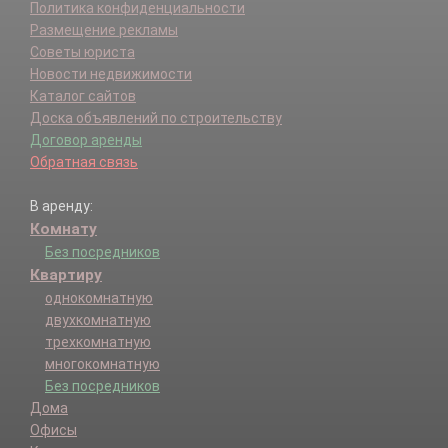
Политика конфиденциальности
Размещение рекламы
Советы юриста
Новости недвижимости
Каталог сайтов
Доска объявлений по строительству
Договор аренды
Обратная связь
В аренду:
Комнату
Без посредников
Квартиру
однокомнатную
двухкомнатную
трехкомнатную
многокомнатную
Без посредников
Дома
Офисы