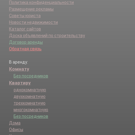
Политика конфиденциальности
Размещение рекламы
Советы юриста
Новости недвижимости
Каталог сайтов
Доска объявлений по строительству
Договор аренды
Обратная связь
В аренду:
Комнату
Без посредников
Квартиру
однокомнатную
двухкомнатную
трехкомнатную
многокомнатную
Без посредников
Дома
Офисы