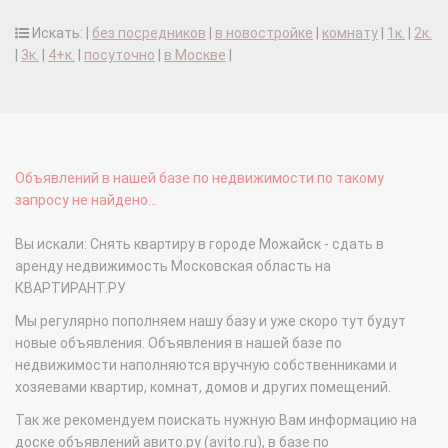
Искать: |
без посредников
|
в новостройке
|
комнату
|
1к.
|
2к.
|
3к.
|
4+к.
|
посуточно
|
в Москве
|
Объявлений в нашей базе по недвижимости по такому
запросу не найдено...
Вы искали: Снять квартиру в городе Можайск - сдать в
аренду недвижимость Московская область на
КВАРТИРАНТ.РУ
Мы регулярно пополняем нашу базу и уже скоро тут будут
новые объявления. Объявления в нашей базе по
недвижимости наполняются вручную собственниками и
хозяевами квартир, комнат, домов и других помещений.
Так же рекомендуем поискать нужную Вам информацию на
доске объявлений авито.ру (avito.ru), в базе по