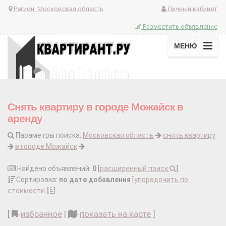
Регион:
Московская область
Личный кабинет
Разместить объявление
МЕНЮ
Снять квартиру в городе Можайск в
аренду
Параметры поиска:
Московская область
снять квартиру
в городе Можайск
Найдено объявлений:
0
[
расширенный поиск
]
Сортировка:
по дате добавления
[
упорядочить по
стоимости
]
[
-
избранное
|
-
показать на карте
]