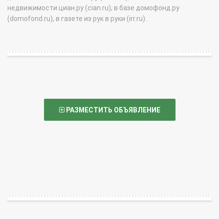
недвижимости циан.ру (cian.ru), в базе домофонд.ру
(domofond.ru), в газете из рук в руки (irr.ru).
РАЗМЕСТИТЬ ОБЪЯВЛЕНИЕ