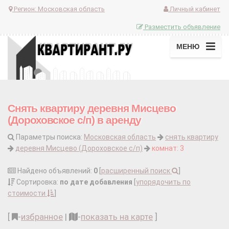
Регион:
Московская область
Личный кабинет
Разместить объявление
МЕНЮ
Снять квартиру деревня Мисцево
(Дороховское с/п) в аренду
Параметры поиска:
Московская область
снять квартиру
деревня Мисцево (Дороховское с/п)
комнат: 3
Найдено объявлений:
0
[
расширенный поиск
]
Сортировка:
по дате добавления
[
упорядочить по
стоимости
]
[
-
избранное
|
-
показать на карте
]