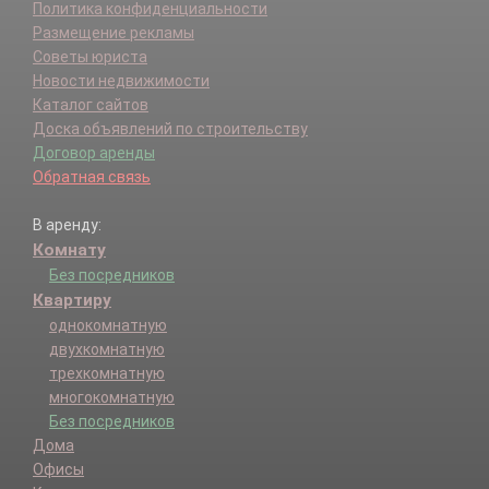
Политика конфиденциальности
Размещение рекламы
Советы юриста
Новости недвижимости
Каталог сайтов
Доска объявлений по строительству
Договор аренды
Обратная связь
В аренду:
Комнату
Без посредников
Квартиру
однокомнатную
двухкомнатную
трехкомнатную
многокомнатную
Без посредников
Дома
Офисы