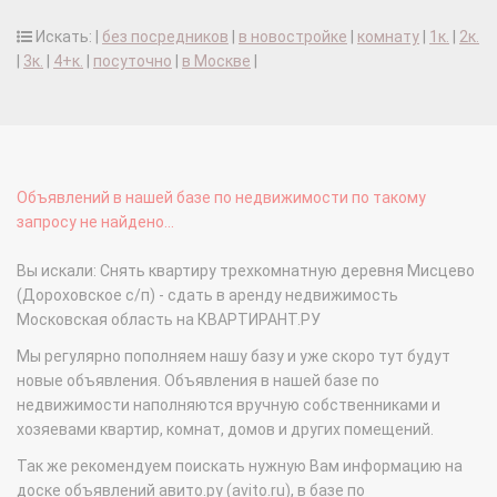
Искать: |
без посредников
|
в новостройке
|
комнату
|
1к.
|
2к.
|
3к.
|
4+к.
|
посуточно
|
в Москве
|
Объявлений в нашей базе по недвижимости по такому
запросу не найдено...
Вы искали: Снять квартиру трехкомнатную деревня Мисцево
(Дороховское с/п) - сдать в аренду недвижимость
Московская область на КВАРТИРАНТ.РУ
Мы регулярно пополняем нашу базу и уже скоро тут будут
новые объявления. Объявления в нашей базе по
недвижимости наполняются вручную собственниками и
хозяевами квартир, комнат, домов и других помещений.
Так же рекомендуем поискать нужную Вам информацию на
доске объявлений авито.ру (avito.ru), в базе по