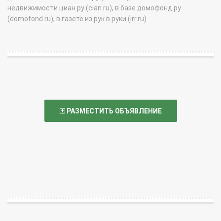
недвижимости циан.ру (cian.ru), в базе домофонд.ру
(domofond.ru), в газете из рук в руки (irr.ru).
РАЗМЕСТИТЬ ОБЪЯВЛЕНИЕ