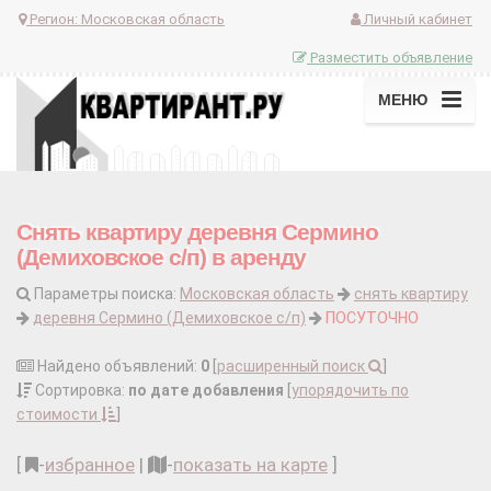
Регион:
Московская область
Личный кабинет
Разместить объявление
МЕНЮ
Снять квартиру деревня Сермино
(Демиховское с/п) в аренду
Параметры поиска:
Московская область
снять квартиру
деревня Сермино (Демиховское с/п)
ПОСУТОЧНО
Найдено объявлений:
0
[
расширенный поиск
]
Сортировка:
по дате добавления
[
упорядочить по
стоимости
]
[
-
избранное
|
-
показать на карте
]