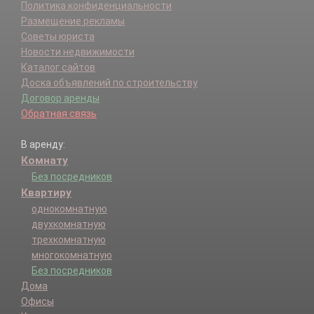
Политика конфиденциальности
Размещение рекламы
Советы юриста
Новости недвижимости
Каталог сайтов
Доска объявлений по строительству
Договор аренды
Обратная связь
В аренду:
Комнату
Без посредников
Квартиру
однокомнатную
двухкомнатную
трехкомнатную
многокомнатную
Без посредников
Дома
Офисы