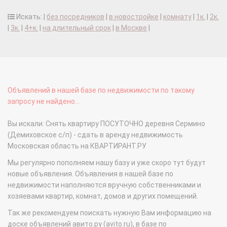
Искать: |
без посредников
|
в новостройке
|
комнату
|
1к.
|
2к.
|
3к.
|
4+к.
|
на длительный срок
|
в Москве
|
Объявлений в нашей базе по недвижимости по такому
запросу не найдено...
Вы искали: Снять квартиру ПОСУТОЧНО деревня Сермино
(Демиховское с/п) - сдать в аренду недвижимость
Московская область на КВАРТИРАНТ.РУ
Мы регулярно пополняем нашу базу и уже скоро тут будут
новые объявления. Объявления в нашей базе по
недвижимости наполняются вручную собственниками и
хозяевами квартир, комнат, домов и других помещений.
Так же рекомендуем поискать нужную Вам информацию на
доске объявлений авито.ру (avito.ru), в базе по