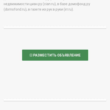
недвижимости циан.ру (cian.ru), в базе домофонд.ру
(domofond.ru), в газете из рук в руки (irr.ru).
РАЗМЕСТИТЬ ОБЪЯВЛЕНИЕ