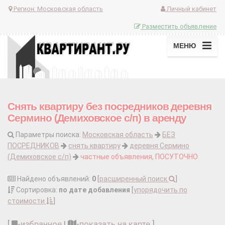
Регион:
Московская область
Личный кабинет
Разместить объявление
МЕНЮ
Снять квартиру без посредников деревня
Сермино (Демиховское с/п) в аренду
Параметры поиска:
Московская область
БЕЗ
ПОСРЕДНИКОВ
снять квартиру
деревня Сермино
(Демиховское с/п)
частные объявления, ПОСУТОЧНО
Найдено объявлений:
0
[
расширенный поиск
]
Сортировка:
по дате добавления
[
упорядочить по
стоимости
]
[
-
избранное
|
-
показать на карте
]