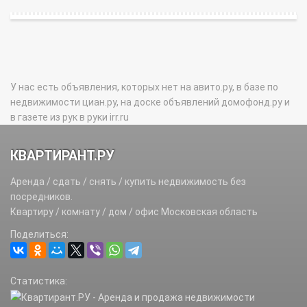
У нас есть объявления, которых нет на авито.ру, в базе по
недвижимости циан.ру, на доске объявлений домофонд.ру и
в газете из рук в руки irr.ru
КВАРТИРАНТ.РУ
Аренда / сдать / снять / купить недвижимость без
посредников.
Квартиру / комнату / дом / офис Московская область
Поделиться:
Статистика: