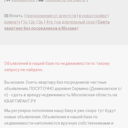
Искать: |
предложения от агентств
|
в новостройке
|
комнату
|
1к.
|
2к.
|
3к.
|
4+к.
|
на длительный срок
|
Снять
квартиру без посредников в Москве
|
Объявлений в нашей базе по недвижимости по такому
запросу не найдено...
Вы искали: Снять квартиру без посредников частные
объявления, ПОСУТОЧНО деревня Сермино (Демиховское с/
п) - сдать в аренду недвижимость Московская область на
КВАРТИРАНТ.РУ
Мы регулярно пополняем нашу базу и уже скоро тут будут
новые объявления. Объявления в нашей базе по
недвижимости наполняются вручную собственниками и