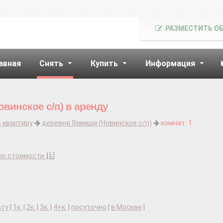
РАЗМЕСТИТЬ О
авная
Снять
Купить
Информация
винское с/п) в аренду
 квартиру
деревня Язвищи (Новинское с/п)
комнат: 1
по стоимости
]
ату
|
1к.
|
2к.
|
3к.
|
4+к.
|
посуточно
|
в Москве
|