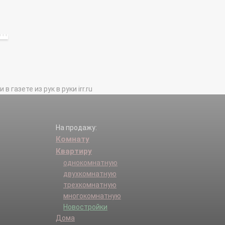
газете из рук в руки irr.ru
На продажу:
Комнату
Квартиру
однокомнатную
двухкомнатную
трехкомнатную
многокомнатную
Новостройки
Дома