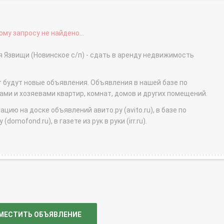
му запросу не найдено...
 Язвищи (Новинское с/п) - сдать в аренду недвижимость
т будут новые объявления. Объявления в нашей базе по
и и хозяевами квартир, комнат, домов и других помещений.
ю на доске объявлений авито.ру (avito.ru), в базе по
domofond.ru), в газете из рук в руки (irr.ru).
МЕСТИТЬ ОБЪЯВЛЕНИЕ