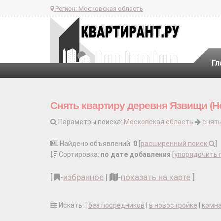
Регион:
Московская область
Гл
Снять квартиру деревня Язвищи (Но
Параметры поиска:
Московская область
снять
Найдено объявлений:
0
[
расширенный поиск
]
Сортировка:
по дате добавления
[
упорядочить 
[
-
избранное
|
-
показать на карте
]
Искать: |
без посредников
|
в новостройке
|
комн