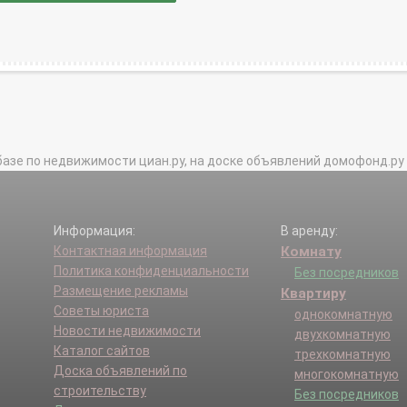
базе по недвижимости циан.ру, на доске объявлений домофонд.ру и в 
Информация:
В аренду:
Контактная информация
Комнату
Политика конфиденциальности
Без посредников
Размещение рекламы
Квартиру
Советы юриста
однокомнатную
Новости недвижимости
двухкомнатную
Каталог сайтов
трехкомнатную
Доска объявлений по
многокомнатную
строительству
Без посредников