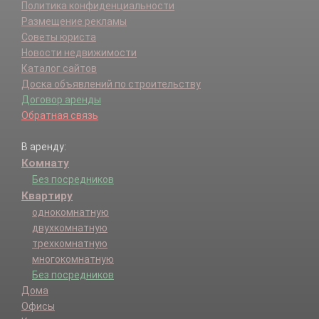
Политика конфиденциальности
Размещение рекламы
Советы юриста
Новости недвижимости
Каталог сайтов
Доска объявлений по строительству
Договор аренды
Обратная связь
В аренду:
Комнату
Без посредников
Квартиру
однокомнатную
двухкомнатную
трехкомнатную
многокомнатную
Без посредников
Дома
Офисы