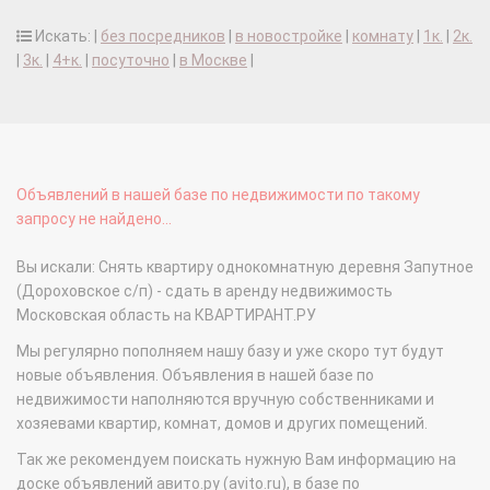
Искать: |
без посредников
|
в новостройке
|
комнату
|
1к.
|
2к.
|
3к.
|
4+к.
|
посуточно
|
в Москве
|
Объявлений в нашей базе по недвижимости по такому
запросу не найдено...
Вы искали: Снять квартиру однокомнатную деревня Запутное
(Дороховское с/п) - сдать в аренду недвижимость
Московская область на КВАРТИРАНТ.РУ
Мы регулярно пополняем нашу базу и уже скоро тут будут
новые объявления. Объявления в нашей базе по
недвижимости наполняются вручную собственниками и
хозяевами квартир, комнат, домов и других помещений.
Так же рекомендуем поискать нужную Вам информацию на
доске объявлений авито.ру (avito.ru), в базе по