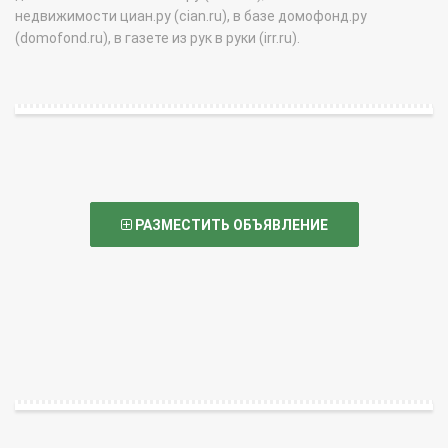
недвижимости циан.ру (cian.ru), в базе домофонд.ру
(domofond.ru), в газете из рук в руки (irr.ru).
РАЗМЕСТИТЬ ОБЪЯВЛЕНИЕ