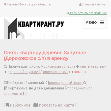
Регион:
Московская область
Личный кабинет
Разместить объявление
МЕНЮ
Снять квартиру деревня Запутное
(Дороховское с/п) в аренду
Параметры поиска:
Московская область
снять квартиру
деревня Запутное (Дороховское с/п)
комнат: 1
Найдено объявлений:
0
[
расширенный поиск
]
Сортировка:
по дате добавления
[
упорядочить по
стоимости
]
[
-
избранное
|
-
показать на карте
]