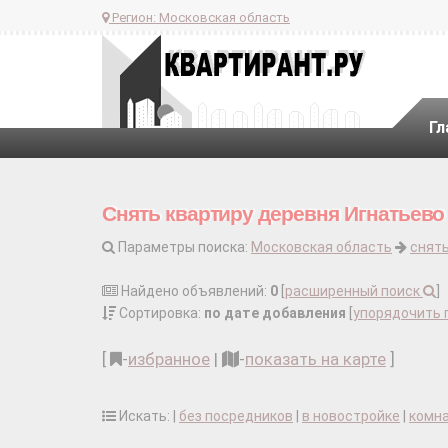
Регион:
Московская область
Гл
Снять квартиру деревня Игнатьево
Параметры поиска:
Московская область
снять
Найдено объявлений:
0
[
расширенный поиск
]
Сортировка:
по дате добавления
[
упорядочить 
[
-
избранное
|
-
показать на карте
]
Искать: |
без посредников
|
в новостройке
|
комн