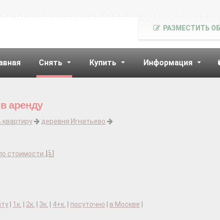
РАЗМЕСТИТЬ О
авная
Снять
Купить
Информация
 в аренду
 квартиру
деревня Игнатьево
по стоимости
]
ату
|
1к.
|
2к.
|
3к.
|
4+к.
|
посуточно
|
в Москве
|