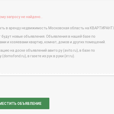
му запросу не найдено...
сдать в аренду недвижимость Московская область на КВАРТИРАНТ
т будут новые объявления. Объявления в нашей базе по
и и хозяевами квартир, комнат, домов и других помещений.
ю на доске объявлений авито.ру (avito.ru), в базе по
domofond.ru), в газете из рук в руки (irr.ru).
МЕСТИТЬ ОБЪЯВЛЕНИЕ