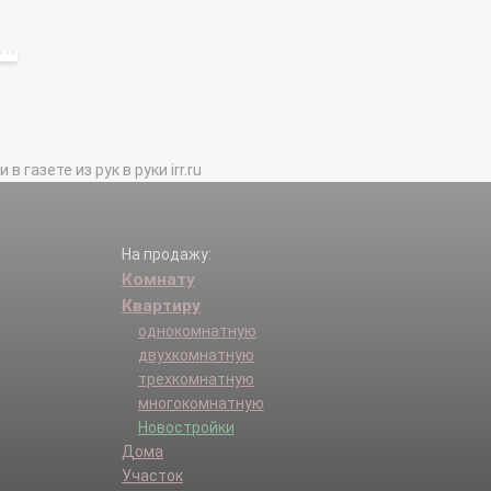
газете из рук в руки irr.ru
На продажу:
Комнату
Квартиру
однокомнатную
двухкомнатную
трехкомнатную
многокомнатную
Новостройки
Дома
Участок