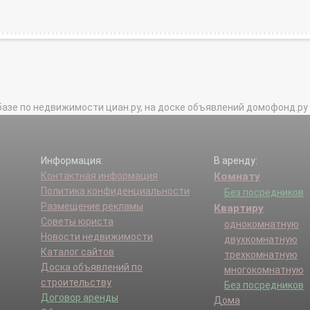
базе по недвижимости циан.ру, на доске объявлений домофонд.ру и в 
Информация:
В аренду:
Контактная информация
Комнату
Политика конфиденциальности
Без посредников
Размещение рекламы
Квартиру
Советы юриста
однокомнатную
Новости недвижимости
двухкомнатную
Каталог сайтов
трехкомнатную
Доска объявлений по
многокомнатную
строительству
Без посредников
Договор аренды
Дома