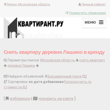
Регион:
Московская область
Личный кабинет
Разместить объявление
МЕНЮ
Снять квартиру деревня Лашино в аренду
Параметры поиска:
Московская область
снять квартиру
деревня Лашино
Найдено объявлений:
0
[
расширенный поиск
]
Сортировка:
по дате добавления
[
упорядочить по
стоимости
]
[
-
избранное
|
-
показать на карте
]