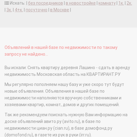
Искать: |
без посредников
|
в новостройке
|
комнату
|
1к.
|
2к.
|
3к.
|
4+к.
|
посуточно
|
в Москве
|
Объявлений в нашей базе по недвижимости по такому
запросу не найдено...
Вы искали: Снять квартиру деревня Лашино - сдать в аренду
недвижимость Московская область на КВАРТИРАНТ.РУ
Мы регулярно пополняем нашу базу и уже скоро тут будут
новые объявления. Объявления в нашей базе по
недвижимости наполняются вручную собственниками и
хозяевами квартир, комнат, домов и других помещений.
Так же рекомендуем поискать нужную Вам информацию на
доске объявлений авито.ру (avito.ru), в базе по
недвижимости циан.ру (cian.ru), в базе домофонд.ру
(domofond.ru), в газете из рук в руки (irr.ru).