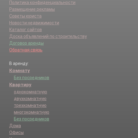
Политика конфиденциальности
Размещение рекламы
Советы юриста
Новости недвижимости
Каталог сайтов
Доска объявлений по строительству
Договор аренды
Обратная связь
В аренду:
Комнату
Без посредников
Квартиру
однокомнатную
двухкомнатную
трехкомнатную
многокомнатную
Без посредников
Дома
Офисы