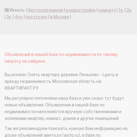
Искать: |
без посредников
|
в новостройке
|
комнату
|
1к.
|
2к.
|
3к.
|
4+к.
|
посуточно
|
в Москве
|
Объявлений в нашей базе по недвижимости по такому
запросу не найдено...
Вы искали: Снять квартиру деревня Леньково - сдать в
аренду недвижимость Московская область на
КВАРТИРАНТ.РУ
Мы регулярно пополняем нашу базу и уже скоро тут будут
новые объявления. Объявления в нашей базе по
недвижимости наполняются вручную собственниками и
хозяевами квартир, комнат, домов и других помещений.
Так же рекомендуем поискать нужную Вам информацию на
доске объявлений авито.ру (avito.ru), в базе по