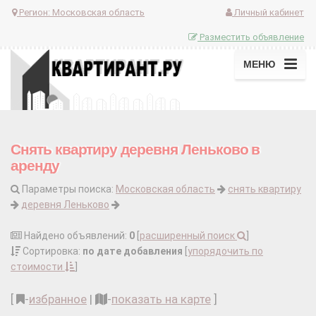
Регион:
Московская область
Личный кабинет
Разместить объявление
МЕНЮ
Снять квартиру деревня Леньково в
аренду
Параметры поиска:
Московская область
снять квартиру
деревня Леньково
Найдено объявлений:
0
[
расширенный поиск
]
Сортировка:
по дате добавления
[
упорядочить по
стоимости
]
[
-
избранное
|
-
показать на карте
]