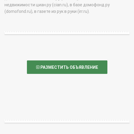
недвижимости циан.ру (cian.ru), в базе домофонд.ру
(domofond.ru), в газете из рук в руки (irr.ru).
РАЗМЕСТИТЬ ОБЪЯВЛЕНИЕ