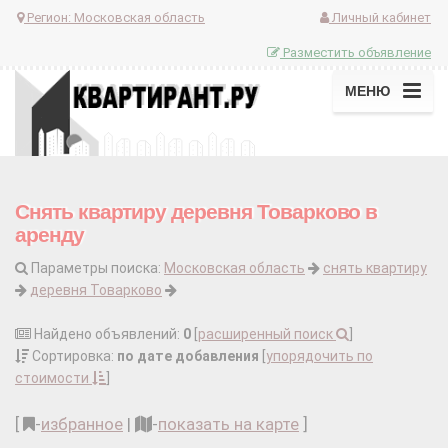
Регион:
Московская область
Личный кабинет
Разместить объявление
МЕНЮ
Снять квартиру деревня Товарково в
аренду
Параметры поиска:
Московская область
снять квартиру
деревня Товарково
Найдено объявлений:
0
[
расширенный поиск
]
Сортировка:
по дате добавления
[
упорядочить по
стоимости
]
[
-
избранное
|
-
показать на карте
]