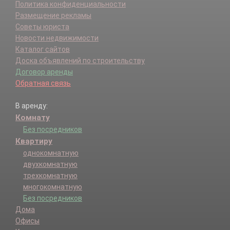
Политика конфиденциальности
Размещение рекламы
Советы юриста
Новости недвижимости
Каталог сайтов
Доска объявлений по строительству
Договор аренды
Обратная связь
В аренду:
Комнату
Без посредников
Квартиру
однокомнатную
двухкомнатную
трехкомнатную
многокомнатную
Без посредников
Дома
Офисы