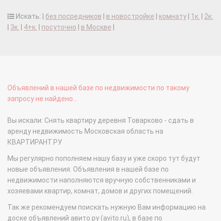
Искать: |
без посредников
|
в новостройке
|
комнату
|
1к.
|
2к.
|
3к.
|
4+к.
|
посуточно
|
в Москве
|
Объявлений в нашей базе по недвижимости по такому
запросу не найдено...
Вы искали: Снять квартиру деревня Товарково - сдать в
аренду недвижимость Московская область на
КВАРТИРАНТ.РУ
Мы регулярно пополняем нашу базу и уже скоро тут будут
новые объявления. Объявления в нашей базе по
недвижимости наполняются вручную собственниками и
хозяевами квартир, комнат, домов и других помещений.
Так же рекомендуем поискать нужную Вам информацию на
доске объявлений авито.ру (avito.ru), в базе по