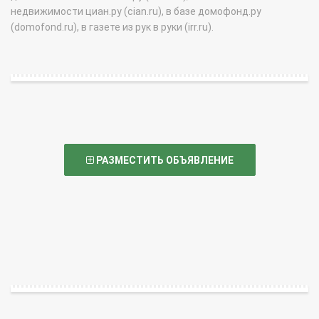
недвижимости циан.ру (cian.ru), в базе домофонд.ру
(domofond.ru), в газете из рук в руки (irr.ru).
РАЗМЕСТИТЬ ОБЪЯВЛЕНИЕ