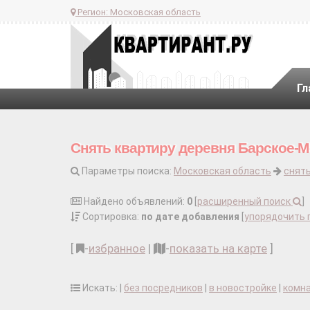
Регион:
Московская область
Гл
Снять квартиру деревня Барское-М
Параметры поиска:
Московская область
снять
Найдено объявлений:
0
[
расширенный поиск
]
Сортировка:
по дате добавления
[
упорядочить 
[
-
избранное
|
-
показать на карте
]
Искать: |
без посредников
|
в новостройке
|
комн