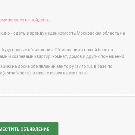
му запросу не найдено...
чкино - сдать в аренду недвижимость Московская область на
т будут новые объявления. Объявления в нашей базе по
и и хозяевами квартир, комнат, домов и других помещений.
ю на доске объявлений авито.ру (avito.ru), в базе по
domofond.ru), в газете из рук в руки (irr.ru).
МЕСТИТЬ ОБЪЯВЛЕНИЕ