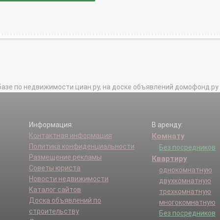
базе по недвижимости циан.ру, на доске объявлений домофонд.ру и в 
Информация:
В аренду:
Контактная информация
Комнату
Политика конфиденциальности
Без посредников
Размещение рекламы
Квартиру
Советы юриста
однокомнатную
Новости недвижимости
двухкомнатную
Каталог сайтов
трехкомнатную
Доска объявлений по
многокомнатную
строительству
Без посредников