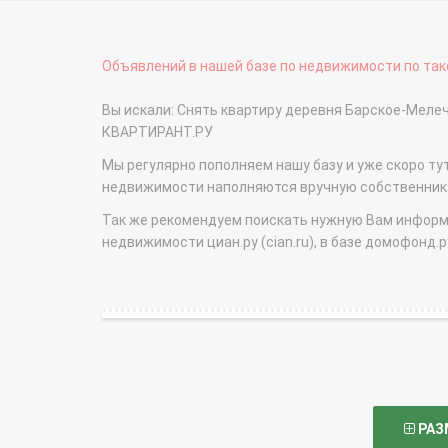
Объявлений в нашей базе по недвижимости по тако
Вы искали: Снять квартиру деревня Барское-Меле
КВАРТИРАНТ.РУ
Мы регулярно пополняем нашу базу и уже скоро ту
недвижимости наполняются вручную собственникам
Так же рекомендуем поискать нужную Вам информаци
недвижимости циан.ру (cian.ru), в базе домофонд.ру (
РАЗ