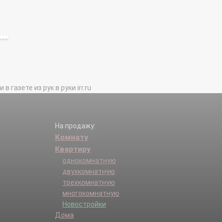
газете из рук в руки irr.ru
На продажу:
Комнату
Квартиру
однокомнатную
двухкомнатную
трехкомнатную
многокомнатную
Новостройки
Дома