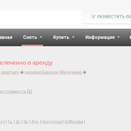
РАЗМЕСТИТЬ О
авная
Снять
Купить
Информация
елечкино в аренду
 квартиру
деревня Барское-Мелечкино
по стоимости
]
ату
|
1к.
|
2к.
|
3к.
|
4+к.
|
посуточно
|
в Москве
|