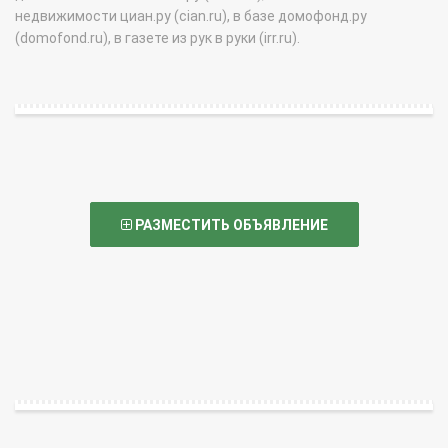
недвижимости циан.ру (cian.ru), в базе домофонд.ру
(domofond.ru), в газете из рук в руки (irr.ru).
РАЗМЕСТИТЬ ОБЪЯВЛЕНИЕ