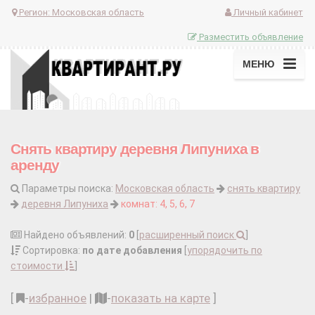
Регион:
Московская область
Личный кабинет
Разместить объявление
МЕНЮ
Снять квартиру деревня Липуниха в
аренду
Параметры поиска:
Московская область
снять квартиру
деревня Липуниха
комнат: 4, 5, 6, 7
Найдено объявлений:
0
[
расширенный поиск
]
Сортировка:
по дате добавления
[
упорядочить по
стоимости
]
[
-
избранное
|
-
показать на карте
]