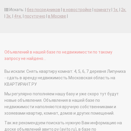
Искать: |
без посредников
|
в новостройке
|
комнату
|
1к.
|
2к.
|
3к.
|
4+к.
|
посуточно
|
в Москве
|
Объявлений в нашей базе по недвижимости по такому
запросу не найдено...
Вы искали: Снять квартиру комнат: 4, 5, 6, 7 деревня Липуниха
- сдать в аренду недвижимость Московская область на
КВАРТИРАНТ.РУ
Мы регулярно пополняем нашу базу и уже скоро тут будут
новые объявления. Объявления в нашей базе по
недвижимости наполняются вручную собственниками и
хозяевами квартир, комнат, домов и других помещений.
Так же рекомендуем поискать нужную Вам информацию на
доске объявлений авито.ру (avito.ru), в базе по