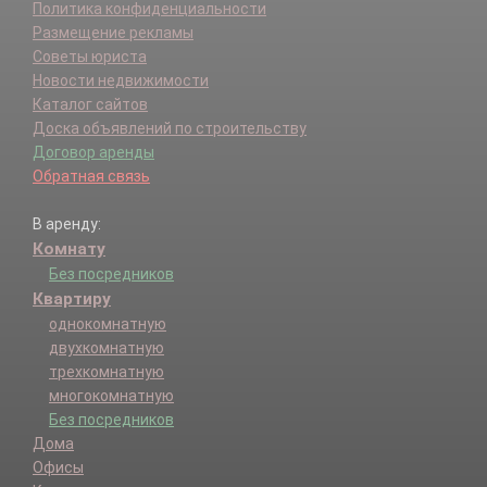
Политика конфиденциальности
Размещение рекламы
Советы юриста
Новости недвижимости
Каталог сайтов
Доска объявлений по строительству
Договор аренды
Обратная связь
В аренду:
Комнату
Без посредников
Квартиру
однокомнатную
двухкомнатную
трехкомнатную
многокомнатную
Без посредников
Дома
Офисы