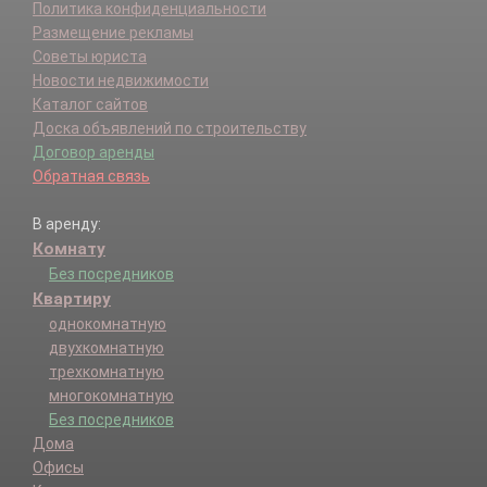
Политика конфиденциальности
Размещение рекламы
Советы юриста
Новости недвижимости
Каталог сайтов
Доска объявлений по строительству
Договор аренды
Обратная связь
В аренду:
Комнату
Без посредников
Квартиру
однокомнатную
двухкомнатную
трехкомнатную
многокомнатную
Без посредников
Дома
Офисы