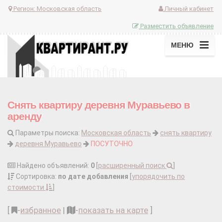
Регион:
Московская область
Личный кабинет
Разместить объявление
МЕНЮ
Снять квартиру деревня Муравьево в
аренду
Параметры поиска:
Московская область
снять квартиру
деревня Муравьево
ПОСУТОЧНО
Найдено объявлений:
0
[
расширенный поиск
]
Сортировка:
по дате добавления
[
упорядочить по
стоимости
]
[
-
избранное
|
-
показать на карте
]