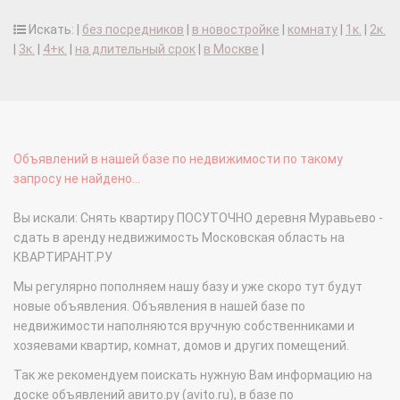
Искать: |
без посредников
|
в новостройке
|
комнату
|
1к.
|
2к.
|
3к.
|
4+к.
|
на длительный срок
|
в Москве
|
Объявлений в нашей базе по недвижимости по такому
запросу не найдено...
Вы искали: Снять квартиру ПОСУТОЧНО деревня Муравьево -
сдать в аренду недвижимость Московская область на
КВАРТИРАНТ.РУ
Мы регулярно пополняем нашу базу и уже скоро тут будут
новые объявления. Объявления в нашей базе по
недвижимости наполняются вручную собственниками и
хозяевами квартир, комнат, домов и других помещений.
Так же рекомендуем поискать нужную Вам информацию на
доске объявлений авито.ру (avito.ru), в базе по