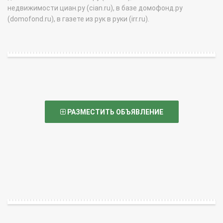
недвижимости циан.ру (cian.ru), в базе домофонд.ру
(domofond.ru), в газете из рук в руки (irr.ru).
РАЗМЕСТИТЬ ОБЪЯВЛЕНИЕ