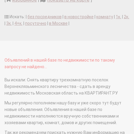
Искать: |
без посредников
|
в новостройке
|
комнату
|
1к.
|
2к.
|
3к.
|
4+к.
|
посуточно
|
в Москве
|
Объявлений в нашей базе по недвижимости по такому
запросу не найдено...
Вы искали: Снять квартиру трехкомнатную поселок
Верхнеклязьминского лесничества - сдать в аренду
недвижимость Московская область на КВАРТИРАНТ.РУ
Мы регулярно пополняем нашу базу и уже скоро тут будут
новые объявления. Объявления в нашей базе по
недвижимости наполняются вручную собственниками и
хозяевами квартир, комнат, домов и других помещений.
Так же рекомендуем поискать нужную Вам информацию на