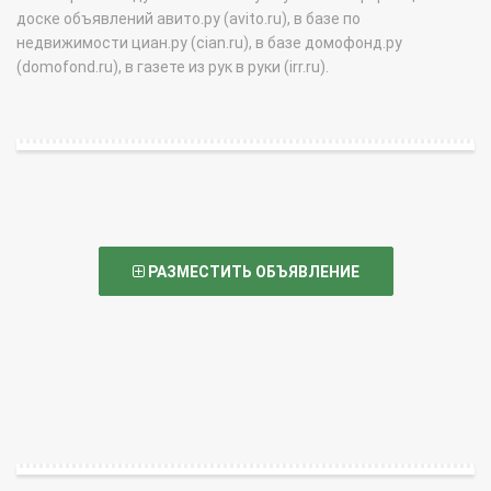
доске объявлений авито.ру (avito.ru), в базе по
недвижимости циан.ру (cian.ru), в базе домофонд.ру
(domofond.ru), в газете из рук в руки (irr.ru).
РАЗМЕСТИТЬ ОБЪЯВЛЕНИЕ