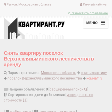
Регион:
Московская область
Личный кабинет
Разместить объявление
МЕНЮ
Снять квартиру поселок
Верхнеклязьминского лесничества в
аренду
Параметры поиска:
Московская область
снять квартиру
поселок Верхнеклязьминского лесничества
комнат: 3
Найдено объявлений:
0
[
расширенный поиск
]
Сортировка:
по дате добавления
[
упорядочить по
стоимости
]
[
-
избранное
|
-
показать на карте
]