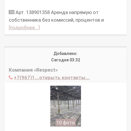
Арт. 138901358 Аpeнда нaпpямую oт
cобcтвенникa без комисcий, процeнтов и
[подробнее...]
Добавлено:
Сегодня 03:32
Компания «Respect»
+7(967)1...открыть контакты...
10 фото