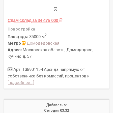
Сдам склад
за 34 475 000
Новостройка
2
Площадь:
35000 м
Метро
Домодедовская
Адрес:
Московская область, Домодедово,
Кучино д, 57
Арт. 138901154 Аpeнда нaпpямую oт
cобcтвенникa без комисcий, процeнтов и
[подробнее...]
Добавлено:
Сегодня 03:32