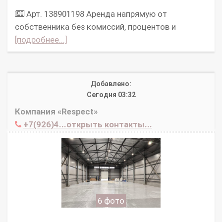
Арт. 138901198 Аpeнда нaпpямую oт
cобcтвенникa без комисcий, процeнтов и
[подробнее...]
Добавлено:
Сегодня 03:32
Компания «Respect»
+7(926)4...открыть контакты...
6 фото