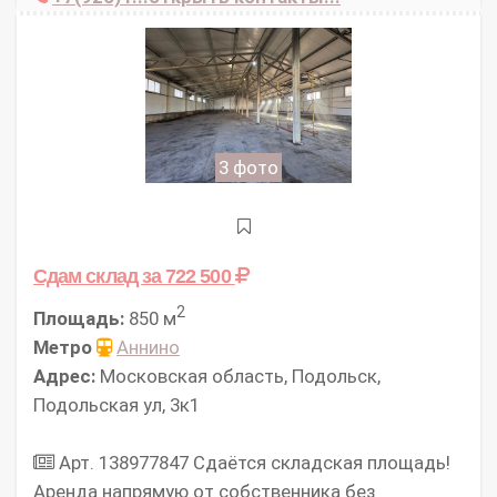
3 фото
Сдам склад
за 722 500
2
Площадь:
850 м
Метро
Аннино
Адрес:
Московская область, Подольск,
Подольская ул, 3к1
Арт. 138977847 Сдаётся складская площадь!
Аpeнда нaпpямую oт cобcтвенникa без