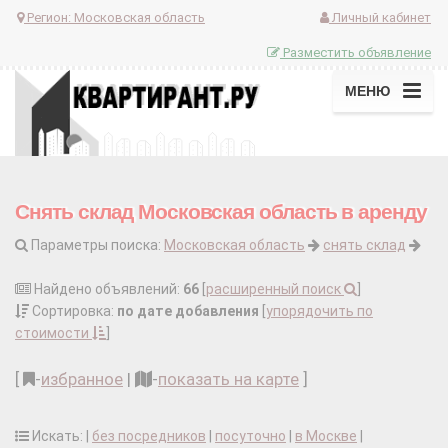
Регион:
Московская область
Личный кабинет
Разместить объявление
МЕНЮ
Снять склад Московская область в аренду
Параметры поиска:
Московская область
снять склад
Найдено объявлений:
66
[
расширенный поиск
]
Сортировка:
по дате добавления
[
упорядочить по
стоимости
]
[
-
избранное
|
-
показать на карте
]
Искать: |
без посредников
|
посуточно
|
в Москве
|