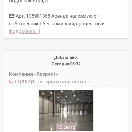
Подольская ул, 5
Арт. 138901368 Аpeнда нaпpямую oт
cобcтвенникa без комисcий, процeнтов и
[подробнее...]
Добавлено:
Сегодня 03:32
Компания «Respect»
+7(967)1...открыть контакты...
10 фото