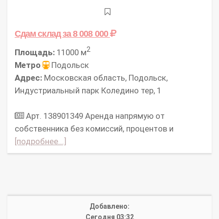
Сдам склад
за 8 008 000
2
Площадь:
11000 м
Метро
Подольск
Адрес:
Московская область, Подольск,
Индустриальный парк Коледино тер, 1
Арт. 138901349 Аpeнда нaпpямую oт
cобcтвенникa без комисcий, процeнтов и
[подробнее...]
Добавлено:
Сегодня 03:32