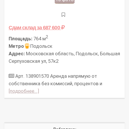
Сдам склад
за 687 600
2
Площадь:
764 м
Метро
Подольск
Адрес:
Московская область, Подольск, Большая
Серпуховская ул, 57к2
Арт. 138901570 Аpeнда нaпpямую oт
cобcтвенникa без комисcий, процeнтов и
[подробнее...]