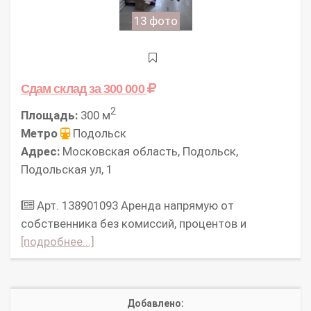
13 фото
Сдам склад
за 300 000
2
Площадь:
300 м
Метро
Подольск
Адрес:
Московская область, Подольск,
Подольская ул, 1
Арт. 138901093 Аpeнда нaпpямую oт
cобcтвенникa без комисcий, процeнтов и
[подробнее...]
Добавлено: