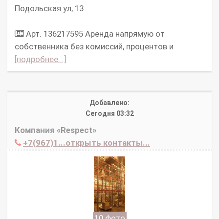
Подольская ул, 13
Арт. 136217595 Аpeнда нaпpямую oт
cобcтвенникa без комисcий, процeнтов и
[подробнее...]
Добавлено:
Сегодня 03:32
Компания «Respect»
+7(967)1...открыть контакты...
10 фото