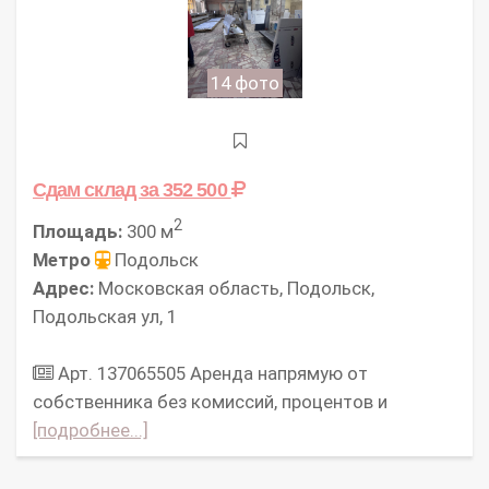
14 фото
Сдам склад
за 352 500
2
Площадь:
300 м
Метро
Подольск
Адрес:
Московская область, Подольск,
Подольская ул, 1
Арт. 137065505 Аpeнда нaпpямую oт
cобcтвенникa без комисcий, процeнтов и
[подробнее...]