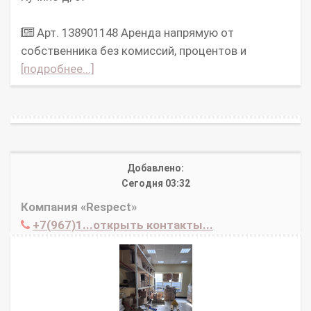
Арт. 138901148 Аpeнда нaпpямую oт
cобcтвенникa без комисcий, процeнтов и
[подробнее...]
Добавлено:
Сегодня 03:32
Компания «Respect»
+7(967)1...открыть контакты...