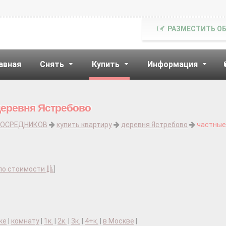
РАЗМЕСТИТЬ О
авная
Снять
Купить
Информация
деревня Ястребово
ПОСРЕДНИКОВ
купить квартиру
деревня Ястребово
частные
по стоимости
]
ке
|
комнату
|
1к.
|
2к.
|
3к.
|
4+к.
|
в Москве
|