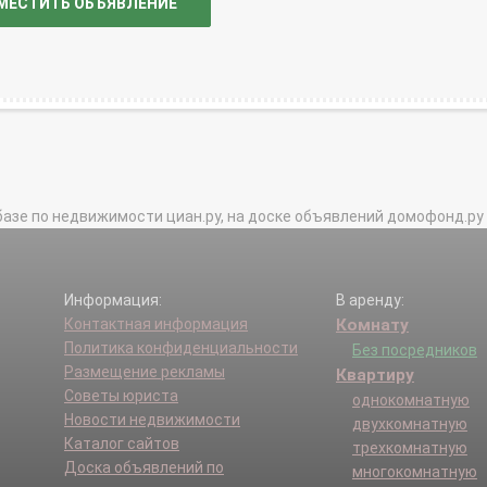
МЕСТИТЬ ОБЪЯВЛЕНИЕ
базе по недвижимости циан.ру, на доске объявлений домофонд.ру и в 
Информация:
В аренду:
Контактная информация
Комнату
Политика конфиденциальности
Без посредников
Размещение рекламы
Квартиру
Советы юриста
однокомнатную
Новости недвижимости
двухкомнатную
Каталог сайтов
трехкомнатную
Доска объявлений по
многокомнатную