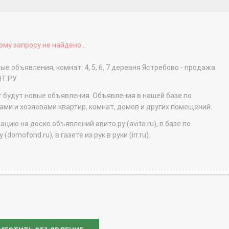
му запросу не найдено...
е объявления, комнат: 4, 5, 6, 7 деревня Ястребово - продажа
НТ.РУ
т будут новые объявления. Объявления в нашей базе по
и и хозяевами квартир, комнат, домов и других помещений.
ю на доске объявлений авито.ру (avito.ru), в базе по
domofond.ru), в газете из рук в руки (irr.ru).