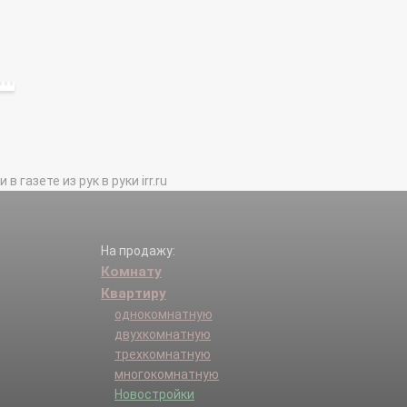
газете из рук в руки irr.ru
На продажу:
Комнату
Квартиру
однокомнатную
двухкомнатную
трехкомнатную
многокомнатную
Новостройки