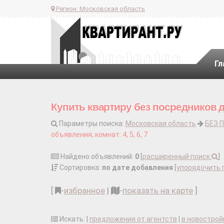
Регион:
Московская область
Гл
Купить квартиру без посредников 
Параметры поиска:
Московская область
БЕЗ 
объявления, комнат: 4, 5, 6, 7
Найдено объявлений:
0
[
расширенный поиск
]
Сортировка:
по дате добавления
[
упорядочить 
[
-
избранное
|
-
показать на карте
]
Искать: |
предложения от агентств
|
в новострой