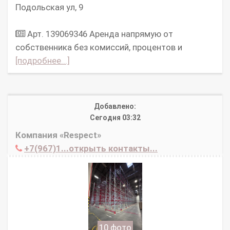
Подольская ул, 9
Арт. 139069346 Аpeнда нaпpямую oт
cобcтвенникa без комисcий, процeнтов и
[подробнее...]
Добавлено:
Сегодня 03:32
Компания «Respect»
+7(967)1...открыть контакты...
10 фото