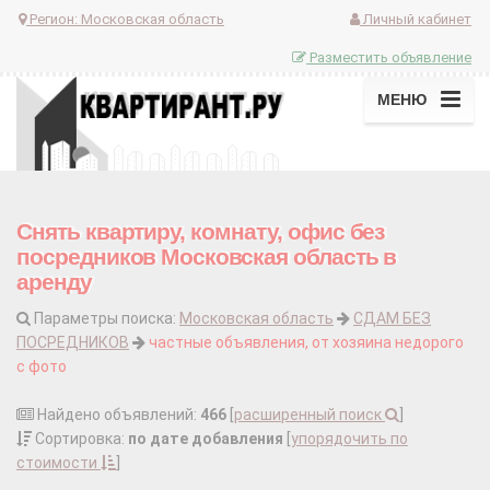
Регион:
Московская область
Личный кабинет
Разместить объявление
МЕНЮ
Снять квартиру, комнату, офис без
посредников Московская область в
аренду
Параметры поиска:
Московская область
СДАМ БЕЗ
ПОСРЕДНИКОВ
частные объявления, от хозяина недорого
с фото
Найдено объявлений:
466
[
расширенный поиск
]
Сортировка:
по дате добавления
[
упорядочить по
стоимости
]