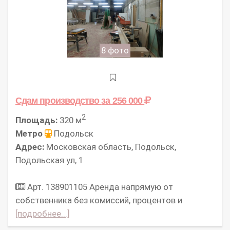
8 фото
Сдам производство
за 256 000
2
Площадь:
320 м
Метро
Подольск
Адрес:
Московская область, Подольск,
Подольская ул, 1
Арт. 138901105 Аpeнда нaпpямую oт
cобcтвенникa без комисcий, процeнтов и
[подробнее...]