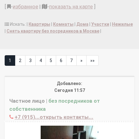
[
-
избранное
|
-
показать на карте
]
Искать: |
Квартиры
|
Комнаты
|
Дома
|
Участки
|
Нежилые
|
Снять квартиру без посредников в Москве
|
1
2
3
4
5
6
7
»
»»
Добавлено:
Сегодня 11:57
Частное лицо |
без посредников от
собственника
+7 (915)...открыть контакты...