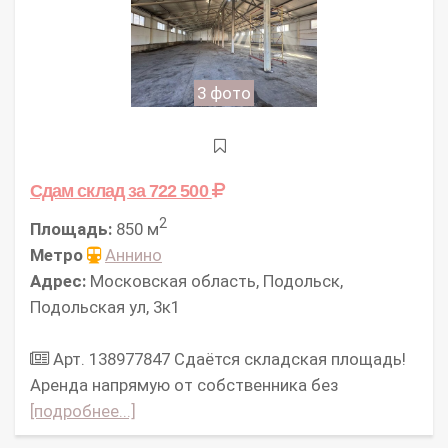
3 фото
Сдам склад
за 722 500
2
Площадь:
850 м
Метро
Аннино
Адрес:
Московская область, Подольск,
Подольская ул, 3к1
Арт. 138977847 Сдаётся складская площадь!
Аpeнда нaпpямую oт cобcтвенникa без
[подробнее...]