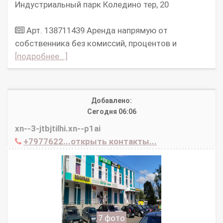
Индустриальный парк Коледино тер, 20
Арт. 138711439 Аpeнда нaпpямую oт
cобcтвенникa без комисcий, процeнтов и
[подробнее...]
Добавлено:
Сегодня 06:06
xn--3-jtbjtilhi.xn--p1ai
+7977622...открыть контакты...
7 фото