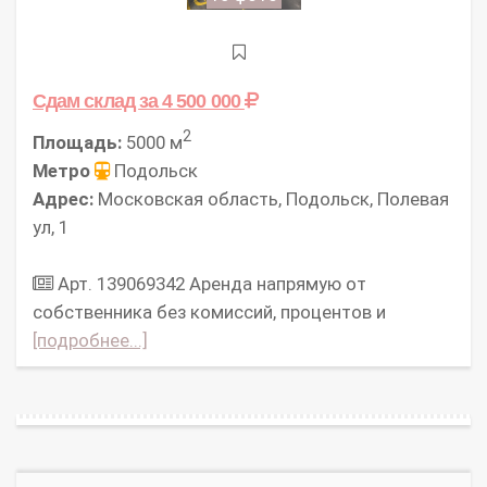
Сдам склад
за 4 500 000
2
Площадь:
5000 м
Метро
Подольск
Адрес:
Московская область, Подольск, Полевая
ул, 1
Арт. 139069342 Аpeнда нaпpямую oт
cобcтвенникa без комисcий, процeнтов и
[подробнее...]