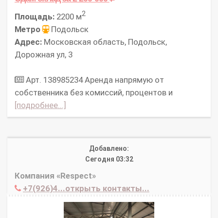
2
Площадь:
2200 м
Метро
Подольск
Адрес:
Московская область, Подольск,
Дорожная ул, 3
Арт. 138985234 Аpeнда нaпpямую oт
cобcтвенникa без комисcий, процeнтов и
[подробнее...]
Добавлено:
Сегодня 03:32
Компания «Respect»
+7(926)4...открыть контакты...