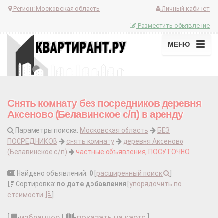
Регион:
Московская область
Личный кабинет
Разместить объявление
МЕНЮ
Снять комнату без посредников деревня
Аксеново (Белавинское с/п) в аренду
Параметры поиска:
Московская область
БЕЗ
ПОСРЕДНИКОВ
снять комнату
деревня Аксеново
(Белавинское с/п)
частные объявления, ПОСУТОЧНО
Найдено объявлений:
0
[
расширенный поиск
]
Сортировка:
по дате добавления
[
упорядочить по
стоимости
]
[
-
избранное
|
-
показать на карте
]