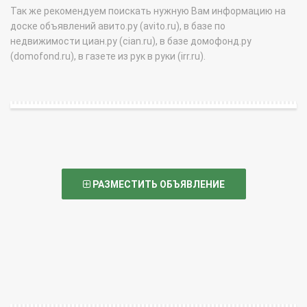
Так же рекомендуем поискать нужную Вам информацию на
доске объявлений авито.ру (avito.ru), в базе по
недвижимости циан.ру (cian.ru), в базе домофонд.ру
(domofond.ru), в газете из рук в руки (irr.ru).
РАЗМЕСТИТЬ ОБЪЯВЛЕНИЕ