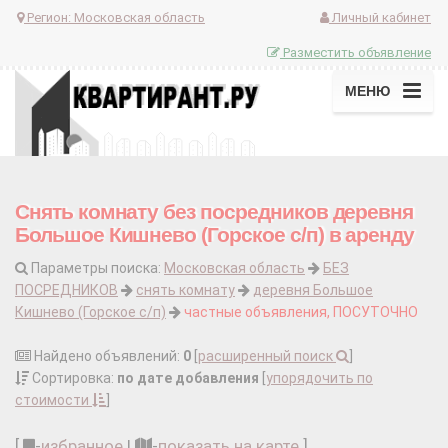
Регион:
Московская область
Личный кабинет
Разместить объявление
МЕНЮ
Снять комнату без посредников деревня
Большое Кишнево (Горское с/п) в аренду
Параметры поиска:
Московская область
БЕЗ
ПОСРЕДНИКОВ
снять комнату
деревня Большое
Кишнево (Горское с/п)
частные объявления, ПОСУТОЧНО
Найдено объявлений:
0
[
расширенный поиск
]
Сортировка:
по дате добавления
[
упорядочить по
стоимости
]
[
-
избранное
|
-
показать на карте
]