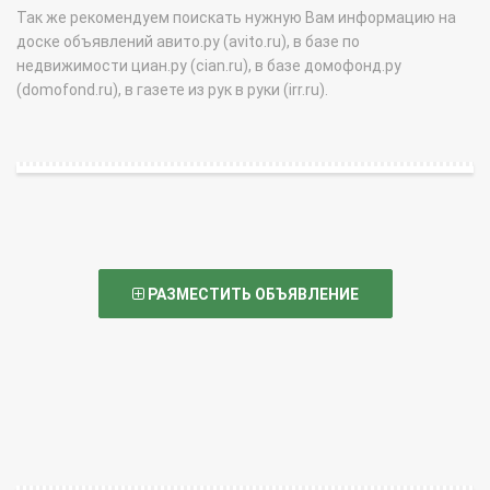
Так же рекомендуем поискать нужную Вам информацию на
доске объявлений авито.ру (avito.ru), в базе по
недвижимости циан.ру (cian.ru), в базе домофонд.ру
(domofond.ru), в газете из рук в руки (irr.ru).
РАЗМЕСТИТЬ ОБЪЯВЛЕНИЕ