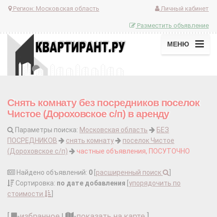
Регион:
Московская область
Личный кабинет
Разместить объявление
МЕНЮ
Снять комнату без посредников поселок
Чистое (Дороховское с/п) в аренду
Параметры поиска:
Московская область
БЕЗ
ПОСРЕДНИКОВ
снять комнату
поселок Чистое
(Дороховское с/п)
частные объявления, ПОСУТОЧНО
Найдено объявлений:
0
[
расширенный поиск
]
Сортировка:
по дате добавления
[
упорядочить по
стоимости
]
[
-
избранное
|
-
показать на карте
]