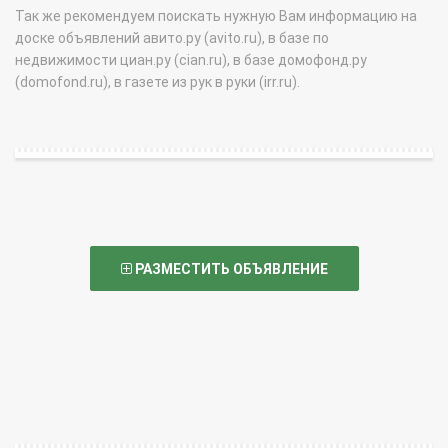
Так же рекомендуем поискать нужную Вам информацию на
доске объявлений авито.ру (avito.ru), в базе по
недвижимости циан.ру (cian.ru), в базе домофонд.ру
(domofond.ru), в газете из рук в руки (irr.ru).
РАЗМЕСТИТЬ ОБЪЯВЛЕНИЕ