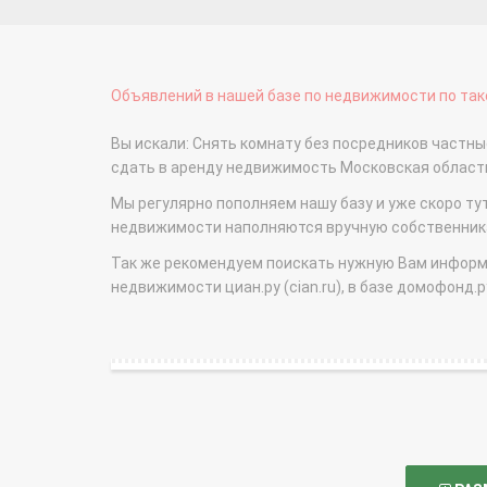
Объявлений в нашей базе по недвижимости по тако
Вы искали: Снять комнату без посредников частн
сдать в аренду недвижимость Московская облас
Мы регулярно пополняем нашу базу и уже скоро ту
недвижимости наполняются вручную собственникам
Так же рекомендуем поискать нужную Вам информаци
недвижимости циан.ру (cian.ru), в базе домофонд.ру (