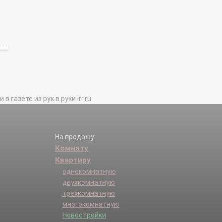
газете из рук в руки irr.ru
На продажу:
Комнату
Квартиру
однокомнатную
двухкомнатную
трехкомнатную
многокомнатную
Новостройки