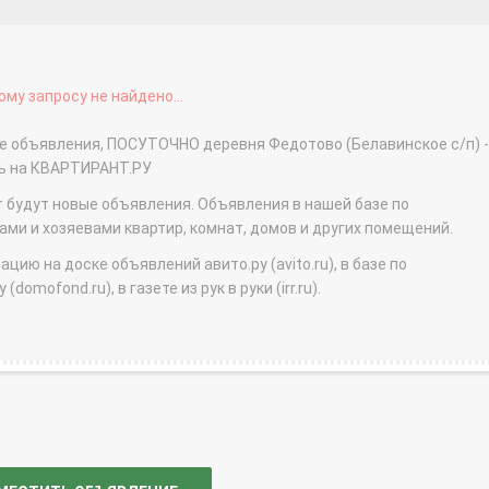
му запросу не найдено...
ые объявления, ПОСУТОЧНО деревня Федотово (Белавинское с/п) -
ть на КВАРТИРАНТ.РУ
т будут новые объявления. Объявления в нашей базе по
и и хозяевами квартир, комнат, домов и других помещений.
ю на доске объявлений авито.ру (avito.ru), в базе по
domofond.ru), в газете из рук в руки (irr.ru).