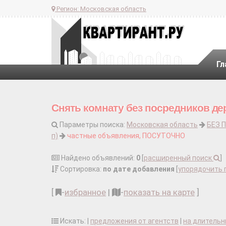
Регион:
Московская область
Гл
Снять комнату без посредников де
Параметры поиска:
Московская область
БЕЗ 
п)
частные объявления, ПОСУТОЧНО
Найдено объявлений:
0
[
расширенный поиск
]
Сортировка:
по дате добавления
[
упорядочить 
[
-
избранное
|
-
показать на карте
]
Искать: |
предложения от агентств
|
на длительн