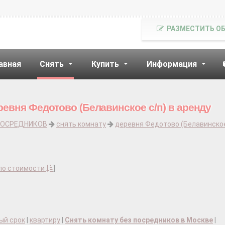
РАЗМЕСТИТЬ О
авная
Снять
Купить
Информация
ревня Федотово (Белавинское с/п) в аренду
ПОСРЕДНИКОВ
снять комнату
деревня Федотово (Белавинское
по стоимости
]
ый срок
|
квартиру
|
Снять комнату без посредников в Москве
|