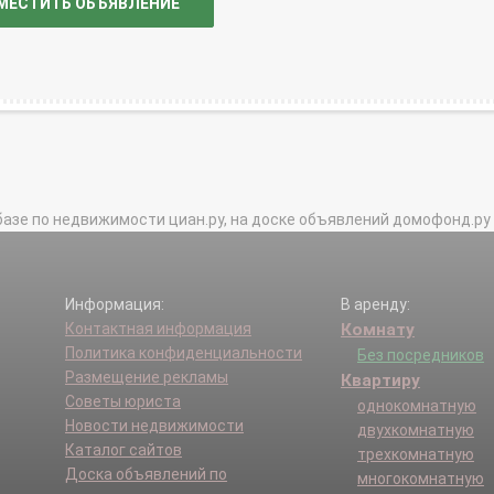
МЕСТИТЬ ОБЪЯВЛЕНИЕ
базе по недвижимости циан.ру, на доске объявлений домофонд.ру и в 
Информация:
В аренду:
Контактная информация
Комнату
Политика конфиденциальности
Без посредников
Размещение рекламы
Квартиру
Советы юриста
однокомнатную
Новости недвижимости
двухкомнатную
Каталог сайтов
трехкомнатную
Доска объявлений по
многокомнатную