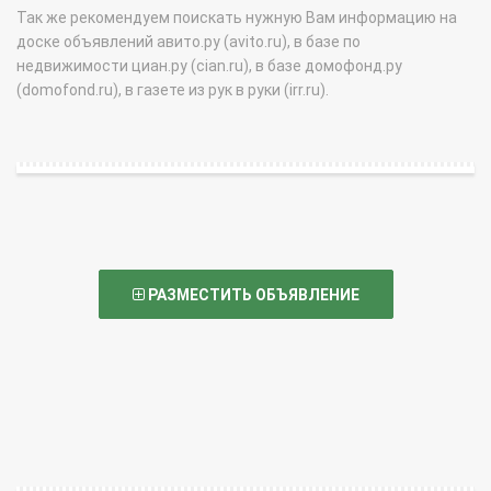
Так же рекомендуем поискать нужную Вам информацию на
доске объявлений авито.ру (avito.ru), в базе по
недвижимости циан.ру (cian.ru), в базе домофонд.ру
(domofond.ru), в газете из рук в руки (irr.ru).
РАЗМЕСТИТЬ ОБЪЯВЛЕНИЕ