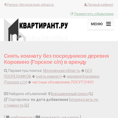
Регион:
Московская область
Личный кабинет
Разместить объявление
МЕНЮ
Снять комнату без посредников деревня
Коровино (Горское с/п) в аренду
Параметры поиска:
Московская область
БЕЗ
ПОСРЕДНИКОВ
снять комнату
деревня Коровино
(Горское с/п)
частные объявления, ПОСУТОЧНО
Найдено объявлений:
0
[
расширенный поиск
]
Сортировка:
по дате добавления
[
упорядочить по
стоимости
]
[
-
избранное
|
-
показать на карте
]