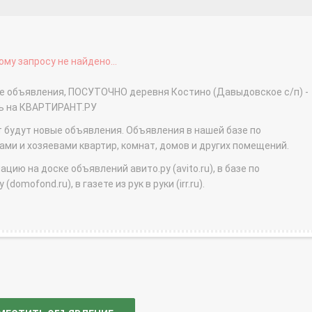
му запросу не найдено...
ые объявления, ПОСУТОЧНО деревня Костино (Давыдовское с/п) -
ть на КВАРТИРАНТ.РУ
т будут новые объявления. Объявления в нашей базе по
и и хозяевами квартир, комнат, домов и других помещений.
ю на доске объявлений авито.ру (avito.ru), в базе по
domofond.ru), в газете из рук в руки (irr.ru).