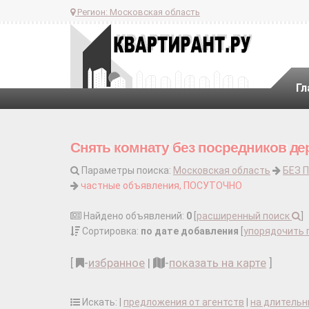
Регион:
Московская область
Гл
Снять комнату без посредников де
Параметры поиска:
Московская область
БЕЗ 
частные объявления, ПОСУТОЧНО
Найдено объявлений:
0
[
расширенный поиск
]
Сортировка:
по дате добавления
[
упорядочить 
[
-
избранное
|
-
показать на карте
]
Искать: |
предложения от агентств
|
на длительн