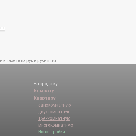
газете из рук в руки irr.ru
На продажу:
Комнату
Квартиру
однокомнатную
двухкомнатную
трехкомнатную
многокомнатную
Новостройки