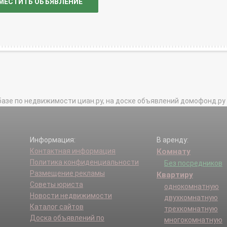
МЕСТИТЬ ОБЪЯВЛЕНИЕ
базе по недвижимости циан.ру, на доске объявлений домофонд.ру и в 
Информация:
В аренду:
Контактная информация
Комнату
Политика конфиденциальности
Без посредников
Размещение рекламы
Квартиру
Советы юриста
однокомнатную
Новости недвижимости
двухкомнатную
Каталог сайтов
трехкомнатную
Доска объявлений по
многокомнатную