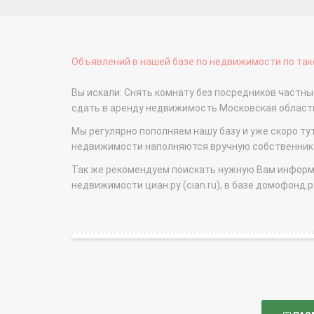
Объявлений в нашей базе по недвижимости по тако
Вы искали: Снять комнату без посредников частн
сдать в аренду недвижимость Московская облас
Мы регулярно пополняем нашу базу и уже скоро ту
недвижимости наполняются вручную собственникам
Так же рекомендуем поискать нужную Вам информаци
недвижимости циан.ру (cian.ru), в базе домофонд.ру (