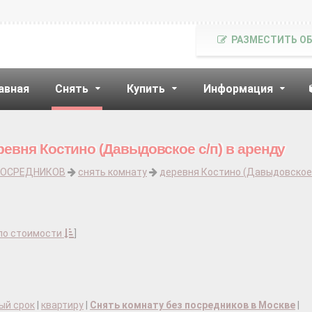
РАЗМЕСТИТЬ О
авная
Снять
Купить
Информация
ревня Костино (Давыдовское с/п) в аренду
ПОСРЕДНИКОВ
снять комнату
деревня Костино (Давыдовское 
по стоимости
]
ый срок
|
квартиру
|
Снять комнату без посредников в Москве
|