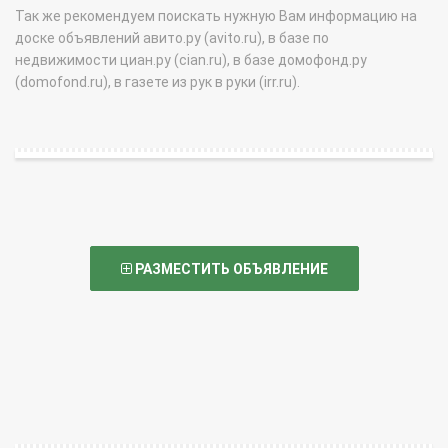
Так же рекомендуем поискать нужную Вам информацию на
доске объявлений авито.ру (avito.ru), в базе по
недвижимости циан.ру (cian.ru), в базе домофонд.ру
(domofond.ru), в газете из рук в руки (irr.ru).
РАЗМЕСТИТЬ ОБЪЯВЛЕНИЕ