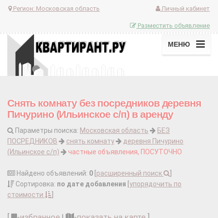
Регион:
Московская область
Личный кабинет
Разместить объявление
МЕНЮ
Снять комнату без посредников деревня
Пичурино (Ильинское с/п) в аренду
Параметры поиска:
Московская область
БЕЗ
ПОСРЕДНИКОВ
снять комнату
деревня Пичурино
(Ильинское с/п)
частные объявления, ПОСУТОЧНО
Найдено объявлений:
0
[
расширенный поиск
]
Сортировка:
по дате добавления
[
упорядочить по
стоимости
]
[
-
избранное
|
-
показать на карте
]