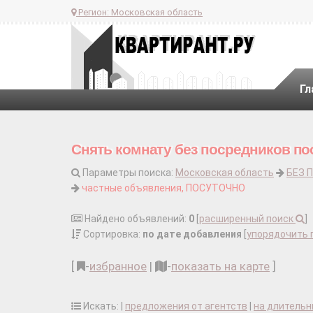
Регион:
Московская область
Гл
Снять комнату без посредников пос
Параметры поиска:
Московская область
БЕЗ 
частные объявления, ПОСУТОЧНО
Найдено объявлений:
0
[
расширенный поиск
]
Сортировка:
по дате добавления
[
упорядочить 
[
-
избранное
|
-
показать на карте
]
Искать: |
предложения от агентств
|
на длительн