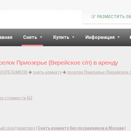
РАЗМЕСТИТЬ О
авная
Снять
Купить
Информация
елок Приозерье (Верейское с/п) в аренду
ПОСРЕДНИКОВ
снять комнату
поселок Приозерье (Верейское с
по стоимости
]
ый срок
|
квартиру
|
Снять комнату без посредников в Москве
|