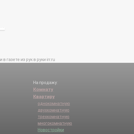
газете из рук в руки irr.ru
На продажу:
Комнату
Квартиру
однокомнатную
двухкомнатную
трехкомнатную
многокомнатную
Новостройки