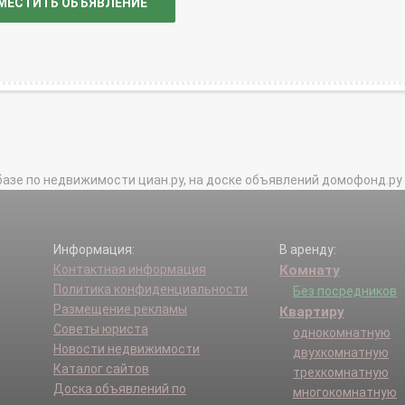
МЕСТИТЬ ОБЪЯВЛЕНИЕ
базе по недвижимости циан.ру, на доске объявлений домофонд.ру и в 
Информация:
В аренду:
Контактная информация
Комнату
Политика конфиденциальности
Без посредников
Размещение рекламы
Квартиру
Советы юриста
однокомнатную
Новости недвижимости
двухкомнатную
Каталог сайтов
трехкомнатную
Доска объявлений по
многокомнатную