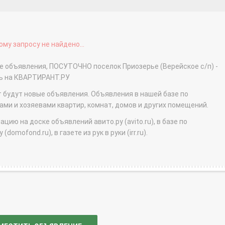
му запросу не найдено...
е объявления, ПОСУТОЧНО поселок Приозерье (Верейское с/п) -
ть на КВАРТИРАНТ.РУ
т будут новые объявления. Объявления в нашей базе по
и и хозяевами квартир, комнат, домов и других помещений.
ю на доске объявлений авито.ру (avito.ru), в базе по
domofond.ru), в газете из рук в руки (irr.ru).