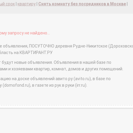
ый срок
|
квартиру
|
Снять комнату без посредников в Москве
|
му запросу не найдено...
ные объявления, ПОСУТОЧНО деревня Рудне-Никитское (Дороховск
область на КВАРТИРАНТ.РУ
т будут новые объявления. Объявления в нашей базе по
и и хозяевами квартир, комнат, домов и других помещений.
ю на доске объявлений авито.ру (avito.ru), в базе по
domofond.ru), в газете из рук в руки (irr.ru).