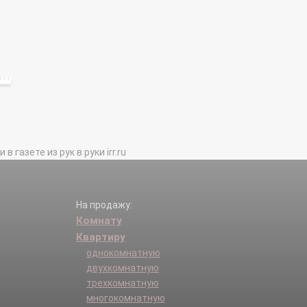
газете из рук в руки irr.ru
На продажу:
Комнату
Квартиру
однокомнатную
двухкомнатную
трехкомнатную
многокомнатную