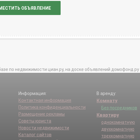
МЕСТИТЬ ОБЪЯВЛЕНИЕ
базе по недвижимости циан.ру, на доске объявлений домофонд.ру и в 
Информация:
В аренду:
Контактная информация
Комнату
Политика конфиденциальности
Без посредников
Размещение рекламы
Квартиру
Советы юриста
однокомнатную
Новости недвижимости
двухкомнатную
Каталог сайтов
трехкомнатную