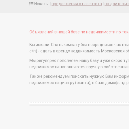
Искать: |
предложения от агентств
|
на длительн
Объявлений в нашей базе по недвижимости по тако
Вы искали: Снять комнату без посредников част
с/п) - сдать в аренду недвижимость Московская 
Мы регулярно пополняем нашу базу и уже скоро ту
недвижимости наполняются вручную собственникам
Так же рекомендуем поискать нужную Вам информаци
недвижимости циан.ру (cian.ru), в базе домофонд.ру (