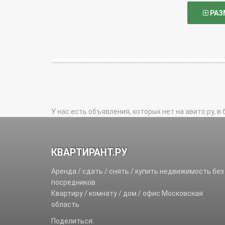
РАЗ
У нас есть объявления, которых нет на авито.ру, в 
КВАРТИРАНТ.РУ
Аренда / сдать / снять / купить недвижимость без
посредников.
Квартиру / комнату / дом / офис Московская
область
Поделиться: