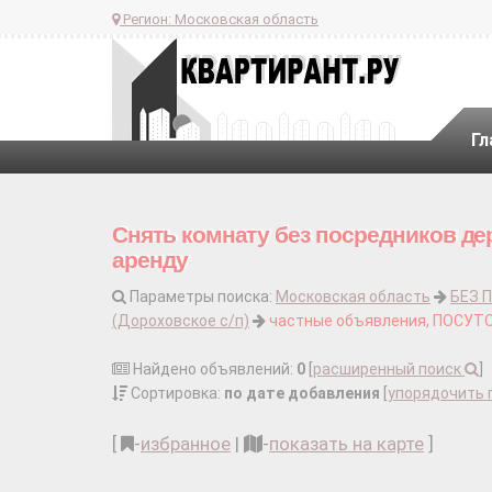
Регион:
Московская область
Гл
Снять комнату без посредников дер
аренду
Параметры поиска:
Московская область
БЕЗ 
(Дороховское с/п)
частные объявления, ПОСУТ
Найдено объявлений:
0
[
расширенный поиск
]
Сортировка:
по дате добавления
[
упорядочить 
[
-
избранное
|
-
показать на карте
]