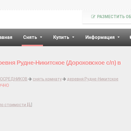
РАЗМЕСТИТЬ О
авная
Снять
Купить
Информация
евня Рудне-Никитское (Дороховское с/п) в
ПОСРЕДНИКОВ
снять комнату
деревня Рудне-Никитское
ОЧНО
по стоимости
]