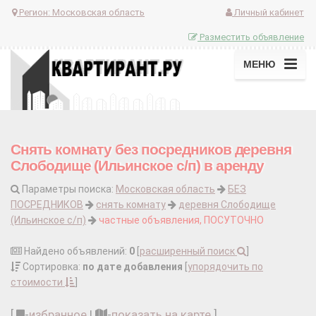
Регион:
Московская область
Личный кабинет
Разместить объявление
МЕНЮ
Снять комнату без посредников деревня
Слободище (Ильинское с/п) в аренду
Параметры поиска:
Московская область
БЕЗ
ПОСРЕДНИКОВ
снять комнату
деревня Слободище
(Ильинское с/п)
частные объявления, ПОСУТОЧНО
Найдено объявлений:
0
[
расширенный поиск
]
Сортировка:
по дате добавления
[
упорядочить по
стоимости
]
[
-
избранное
|
-
показать на карте
]