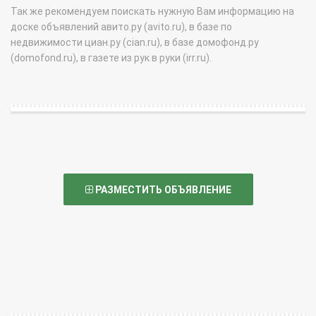
Так же рекомендуем поискать нужную Вам информацию на
доске объявлений авито.ру (avito.ru), в базе по
недвижимости циан.ру (cian.ru), в базе домофонд.ру
(domofond.ru), в газете из рук в руки (irr.ru).
РАЗМЕСТИТЬ ОБЪЯВЛЕНИЕ