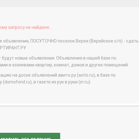
му запросу не найдено...
е объявления, ПОСУТОЧНО поселок Верея (Верейское с/п) - сдать
АРТИРАНТ.РУ
т будут новые объявления. Объявления в нашей базе по
и и хозяевами квартир, комнат, домов и других помещений.
ю на доске объявлений авито.ру (avito.ru), в базе по
domofond.ru), в газете из рук в руки (irr.ru).