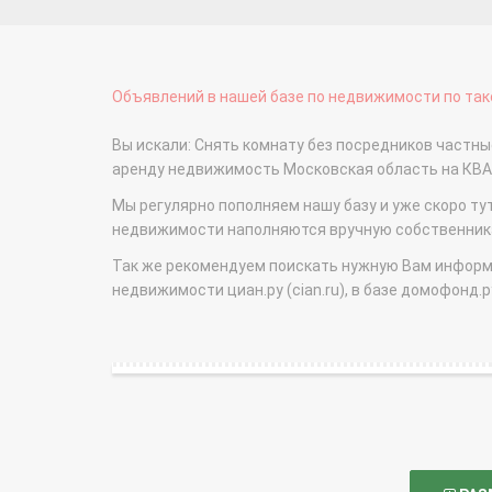
Объявлений в нашей базе по недвижимости по тако
Вы искали: Снять комнату без посредников частны
аренду недвижимость Московская область на КВ
Мы регулярно пополняем нашу базу и уже скоро ту
недвижимости наполняются вручную собственникам
Так же рекомендуем поискать нужную Вам информаци
недвижимости циан.ру (cian.ru), в базе домофонд.ру (