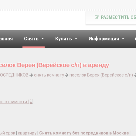
РАЗМЕСТИТЬ О
авная
Снять
Купить
Информация
елок Верея (Верейское с/п) в аренду
ПОСРЕДНИКОВ
снять комнату
поселок Верея (Верейское с/п)
по стоимости
]
ый срок
|
квартиру
|
Снять комнату без посредников в Москве
|