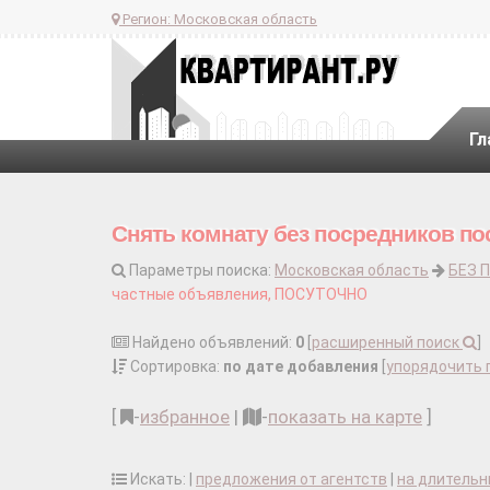
Регион:
Московская область
Гл
Снять комнату без посредников пос
Параметры поиска:
Московская область
БЕЗ 
частные объявления, ПОСУТОЧНО
Найдено объявлений:
0
[
расширенный поиск
]
Сортировка:
по дате добавления
[
упорядочить 
[
-
избранное
|
-
показать на карте
]
Искать: |
предложения от агентств
|
на длительн