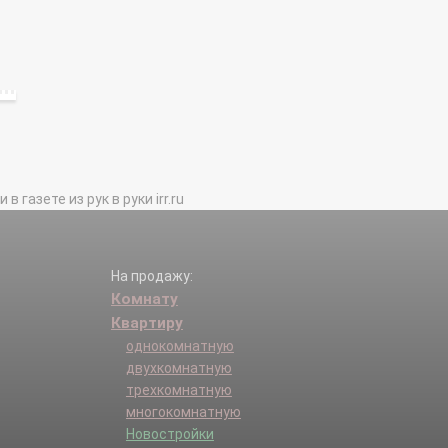
газете из рук в руки irr.ru
На продажу:
Комнату
Квартиру
однокомнатную
двухкомнатную
трехкомнатную
многокомнатную
Новостройки