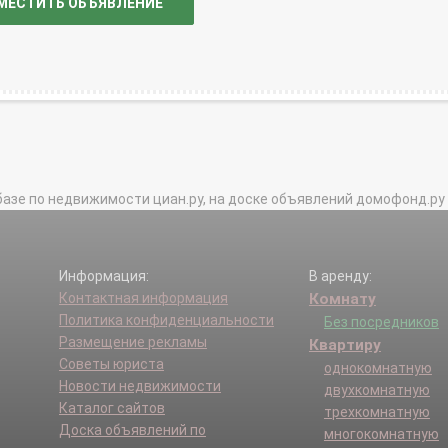
МЕСТИТЬ ОБЪЯВЛЕНИЕ
базе по недвижимости циан.ру, на доске объявлений домофонд.ру и в 
Информация:
В аренду:
Контактная информация
Комнату
Политика конфиденциальности
Без посредников
Размещение рекламы
Квартиру
Советы юриста
однокомнатную
Новости недвижимости
двухкомнатную
Каталог сайтов
трехкомнатную
Доска объявлений по
многокомнатную