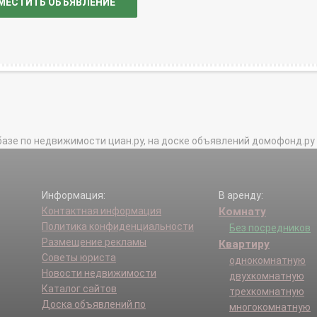
МЕСТИТЬ ОБЪЯВЛЕНИЕ
базе по недвижимости циан.ру, на доске объявлений домофонд.ру и в 
Информация:
В аренду:
Контактная информация
Комнату
Политика конфиденциальности
Без посредников
Размещение рекламы
Квартиру
Советы юриста
однокомнатную
Новости недвижимости
двухкомнатную
Каталог сайтов
трехкомнатную
Доска объявлений по
многокомнатную