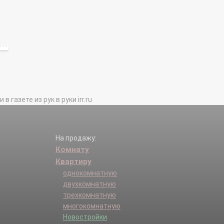
газете из рук в руки irr.ru
На продажу:
Комнату
Квартиру
однокомнатную
двухкомнатную
трехкомнатную
многокомнатную
Новостройки