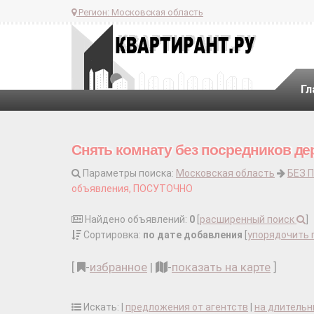
Регион:
Московская область
Гл
Снять комнату без посредников де
Параметры поиска:
Московская область
БЕЗ 
объявления, ПОСУТОЧНО
Найдено объявлений:
0
[
расширенный поиск
]
Сортировка:
по дате добавления
[
упорядочить 
[
-
избранное
|
-
показать на карте
]
Искать: |
предложения от агентств
|
на длительн