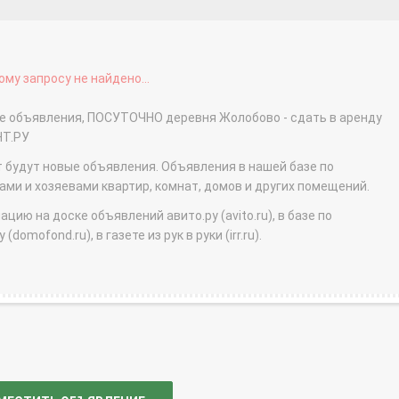
му запросу не найдено...
ые объявления, ПОСУТОЧНО деревня Жолобово - сдать в аренду
НТ.РУ
т будут новые объявления. Объявления в нашей базе по
и и хозяевами квартир, комнат, домов и других помещений.
ю на доске объявлений авито.ру (avito.ru), в базе по
domofond.ru), в газете из рук в руки (irr.ru).