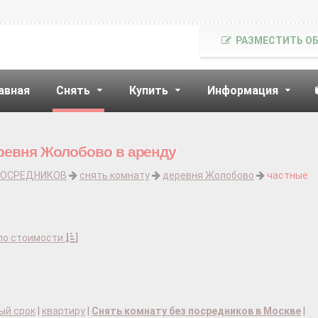
РАЗМЕСТИТЬ О
авная
Снять
Купить
Информация
ревня Жолобово в аренду
ПОСРЕДНИКОВ
снять комнату
деревня Жолобово
частные
по стоимости
]
ый срок
|
квартиру
|
Снять комнату без посредников в Москве
|