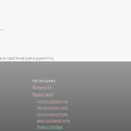
газете из рук в руки irr.ru
На продажу:
Комнату
Квартиру
однокомнатную
двухкомнатную
трехкомнатную
многокомнатную
Новостройки