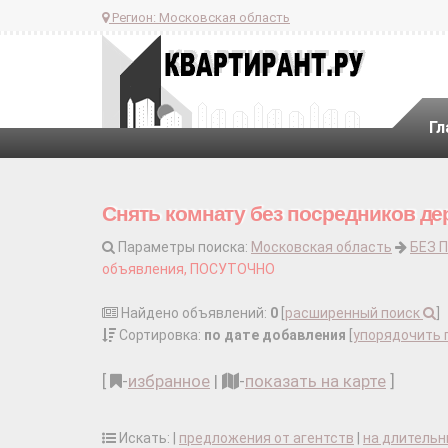
Регион:
Московская область
Гл
Снять комнату без посредников де
Параметры поиска:
Московская область
БЕЗ 
объявления, ПОСУТОЧНО
Найдено объявлений:
0
[
расширенный поиск
]
Сортировка:
по дате добавления
[
упорядочить 
[
-
избранное
|
-
показать на карте
]
Искать: |
предложения от агентств
|
на длительн