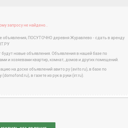
му запросу не найдено...
ые объявления, ПОСУТОЧНО деревня Журавлево - сдать в аренду
НТ.РУ
т будут новые объявления. Объявления в нашей базе по
и и хозяевами квартир, комнат, домов и других помещений.
ю на доске объявлений авито.ру (avito.ru), в базе по
domofond.ru), в газете из рук в руки (irr.ru).