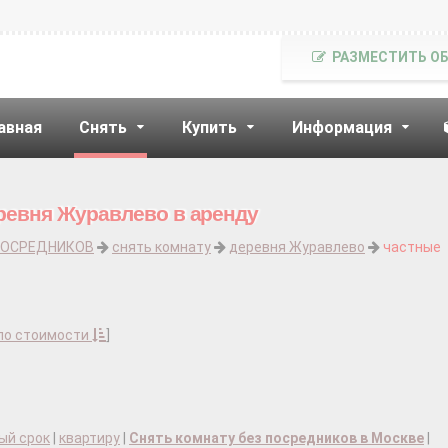
РАЗМЕСТИТЬ О
авная
Снять
Купить
Информация
ревня Журавлево в аренду
ПОСРЕДНИКОВ
снять комнату
деревня Журавлево
частные
по стоимости
]
ый срок
|
квартиру
|
Снять комнату без посредников в Москве
|