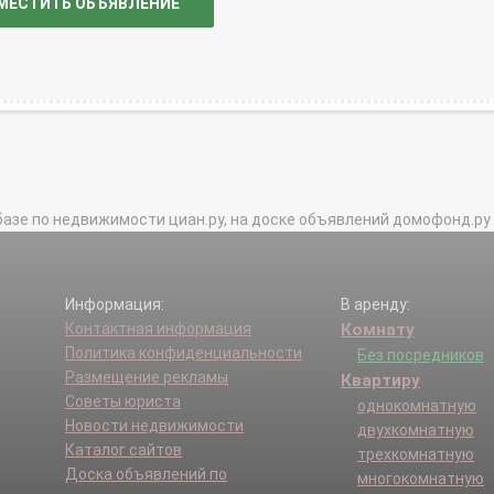
МЕСТИТЬ ОБЪЯВЛЕНИЕ
базе по недвижимости циан.ру, на доске объявлений домофонд.ру и в 
Информация:
В аренду:
Контактная информация
Комнату
Политика конфиденциальности
Без посредников
Размещение рекламы
Квартиру
Советы юриста
однокомнатную
Новости недвижимости
двухкомнатную
Каталог сайтов
трехкомнатную
Доска объявлений по
многокомнатную