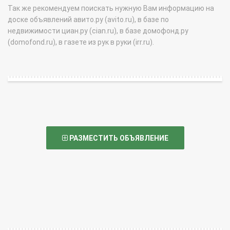
Так же рекомендуем поискать нужную Вам информацию на
доске объявлений авито.ру (avito.ru), в базе по
недвижимости циан.ру (cian.ru), в базе домофонд.ру
(domofond.ru), в газете из рук в руки (irr.ru).
РАЗМЕСТИТЬ ОБЪЯВЛЕНИЕ