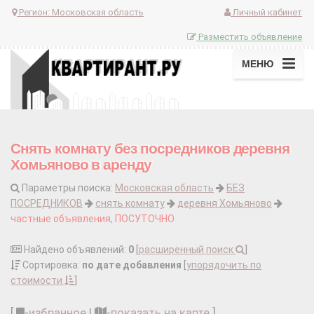
Регион:
Московская область
Личный кабинет
Разместить объявление
МЕНЮ
Снять комнату без посредников деревня
Хомьяново в аренду
Параметры поиска:
Московская область
БЕЗ
ПОСРЕДНИКОВ
снять комнату
деревня Хомьяново
частные объявления, ПОСУТОЧНО
Найдено объявлений:
0
[
расширенный поиск
]
Сортировка:
по дате добавления
[
упорядочить по
стоимости
]
[
-
избранное
|
-
показать на карте
]