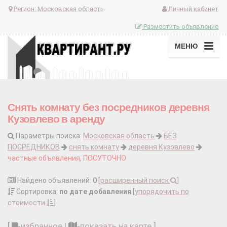
Регион:
Московская область
Личный кабинет
Разместить объявление
МЕНЮ
Снять комнату без посредников деревня
Кузовлево в аренду
Параметры поиска:
Московская область
БЕЗ
ПОСРЕДНИКОВ
снять комнату
деревня Кузовлево
частные объявления, ПОСУТОЧНО
Найдено объявлений:
0
[
расширенный поиск
]
Сортировка:
по дате добавления
[
упорядочить по
стоимости
]
[
-
избранное
|
-
показать на карте
]