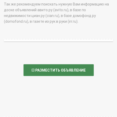
Так же рекомендуем поискать нужную Вам информацию на
доске объявлений авито.ру (avito.ru), в базе по
недвижимости циан.ру (cian.ru), в базе домофонд.ру
(domofond.ru), в газете из рук в руки (irr.ru).
РАЗМЕСТИТЬ ОБЪЯВЛЕНИЕ