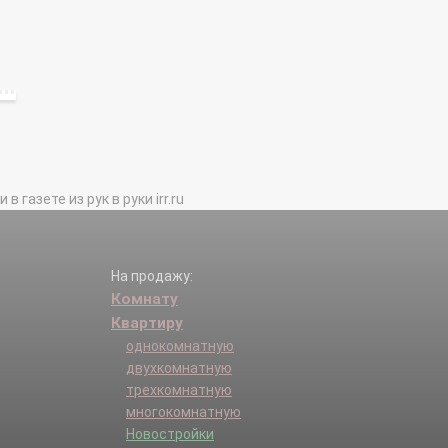
газете из рук в руки irr.ru
На продажу:
Комнату
Квартиру
однокомнатную
двухкомнатную
трехкомнатную
многокомнатную
Новостройки