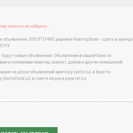
му запросу не найдено...
ые объявления, ПОСУТОЧНО деревня Новогорбово - сдать в аренду
НТ.РУ
т будут новые объявления. Объявления в нашей базе по
и и хозяевами квартир, комнат, домов и других помещений.
ю на доске объявлений авито.ру (avito.ru), в базе по
domofond.ru), в газете из рук в руки (irr.ru).