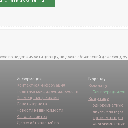
МЕСТИТЬ ОБЪЯВЛЕНИЕ
базе по недвижимости циан.ру, на доске объявлений домофонд.ру и в 
Информация:
В аренду:
Контактная информация
Комнату
Политика конфиденциальности
Без посредников
Размещение рекламы
Квартиру
Советы юриста
однокомнатную
Новости недвижимости
двухкомнатную
Каталог сайтов
трехкомнатную
Доска объявлений по
многокомнатную