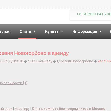
РАЗМЕСТИТЬ О
авная
Снять
Купить
Информация
ревня Новогорбово в аренду
ПОСРЕДНИКОВ
снять комнату
деревня Новогорбово
частны
по стоимости
]
ый срок
|
квартиру
|
Снять комнату без посредников в Москве
|