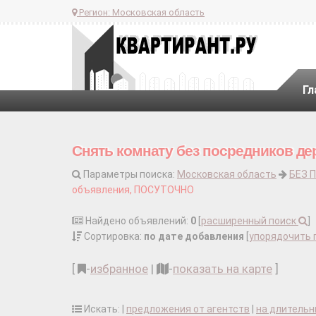
Регион:
Московская область
Гл
Снять комнату без посредников де
Параметры поиска:
Московская область
БЕЗ 
объявления, ПОСУТОЧНО
Найдено объявлений:
0
[
расширенный поиск
]
Сортировка:
по дате добавления
[
упорядочить 
[
-
избранное
|
-
показать на карте
]
Искать: |
предложения от агентств
|
на длительн