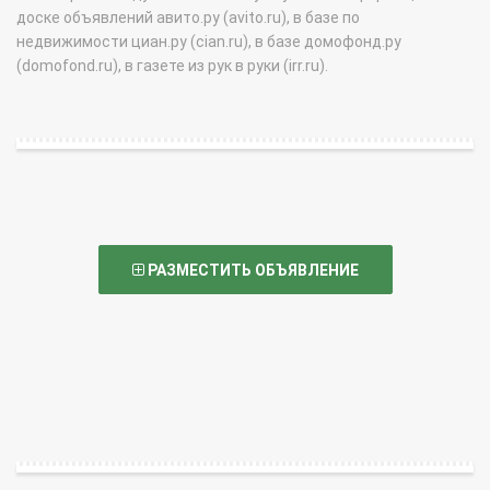
доске объявлений авито.ру (avito.ru), в базе по
недвижимости циан.ру (cian.ru), в базе домофонд.ру
(domofond.ru), в газете из рук в руки (irr.ru).
РАЗМЕСТИТЬ ОБЪЯВЛЕНИЕ