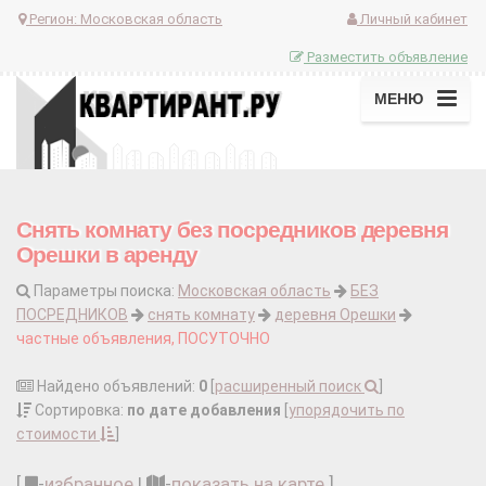
Регион:
Московская область
Личный кабинет
Разместить объявление
МЕНЮ
Снять комнату без посредников деревня
Орешки в аренду
Параметры поиска:
Московская область
БЕЗ
ПОСРЕДНИКОВ
снять комнату
деревня Орешки
частные объявления, ПОСУТОЧНО
Найдено объявлений:
0
[
расширенный поиск
]
Сортировка:
по дате добавления
[
упорядочить по
стоимости
]
[
-
избранное
|
-
показать на карте
]