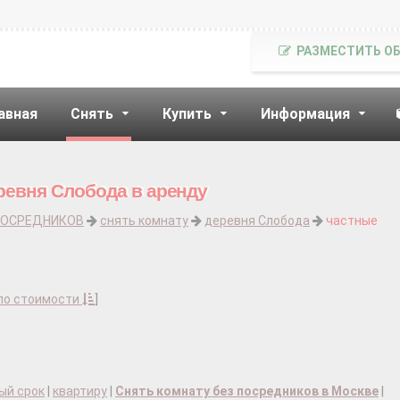
РАЗМЕСТИТЬ О
авная
Снять
Купить
Информация
ревня Слобода в аренду
ПОСРЕДНИКОВ
снять комнату
деревня Слобода
частные
по стоимости
]
ый срок
|
квартиру
|
Снять комнату без посредников в Москве
|