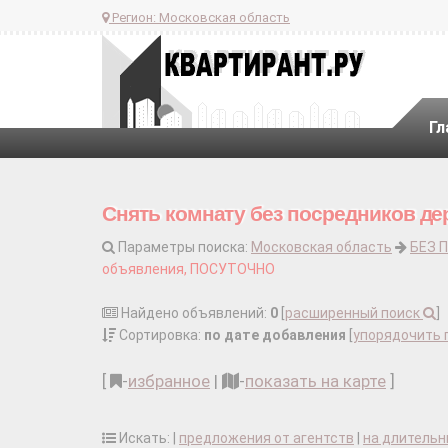
Регион:
Московская область
Гл
Снять комнату без посредников де
Параметры поиска:
Московская область
БЕЗ 
объявления, ПОСУТОЧНО
Найдено объявлений:
0
[
расширенный поиск
]
Сортировка:
по дате добавления
[
упорядочить 
[
-
избранное
|
-
показать на карте
]
Искать: |
предложения от агентств
|
на длительн