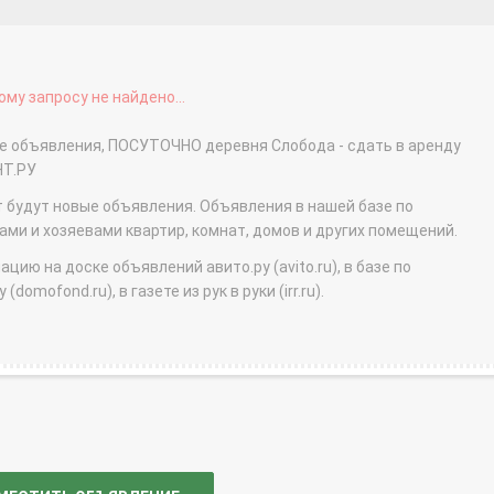
му запросу не найдено...
ые объявления, ПОСУТОЧНО деревня Слобода - сдать в аренду
НТ.РУ
т будут новые объявления. Объявления в нашей базе по
и и хозяевами квартир, комнат, домов и других помещений.
ю на доске объявлений авито.ру (avito.ru), в базе по
domofond.ru), в газете из рук в руки (irr.ru).