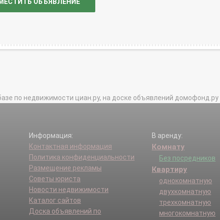
МЕСТИТЬ ОБЪЯВЛЕНИЕ
базе по недвижимости циан.ру, на доске объявлений домофонд.ру и в 
Информация:
В аренду:
Контактная информация
Комнату
Политика конфиденциальности
Без посредников
Размещение рекламы
Квартиру
Советы юриста
однокомнатную
Новости недвижимости
двухкомнатную
Каталог сайтов
трехкомнатную
Доска объявлений по
многокомнатную