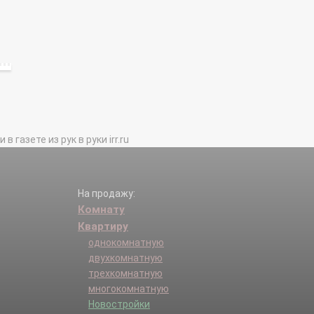
газете из рук в руки irr.ru
На продажу:
Комнату
Квартиру
однокомнатную
двухкомнатную
трехкомнатную
многокомнатную
Новостройки