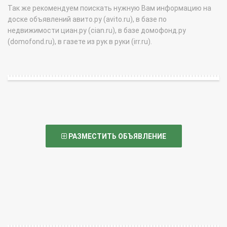
Так же рекомендуем поискать нужную Вам информацию на
доске объявлений авито.ру (avito.ru), в базе по
недвижимости циан.ру (cian.ru), в базе домофонд.ру
(domofond.ru), в газете из рук в руки (irr.ru).
РАЗМЕСТИТЬ ОБЪЯВЛЕНИЕ