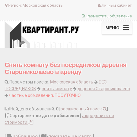
Регион:
Московская область
Личный кабинет
Разместить объявление
МЕНЮ
Снять комнату без посредников деревня
Старониколаево в аренду
Параметры поиска:
Московская область
БЕЗ
ПОСРЕДНИКОВ
снять комнату
деревня Старониколаево
частные объявления, ПОСУТОЧНО
Найдено объявлений:
0
[
расширенный поиск
]
Сортировка:
по дате добавления
[
упорядочить по
стоимости
]
[
-
избранное
|
-
показать на карте
]